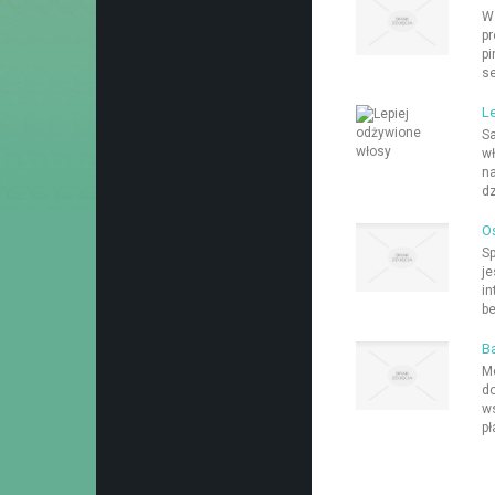
W 
pr
pi
se
L
Sa
wł
na
dz
Oś
Sp
je
in
be
B
Me
do
ws
pł