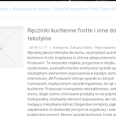
nline
»
Wyposażenie Wnętrz
»
Ręczniki kuchenne frotte i inne do
Ręczniki kuchenne frotte i inne d
tekstylne
2018-12-17
|
Kategoria: Zakupy Online / Wyposażenie
Wysokiej jakości tekstylia dla domu, na przykład ręczni
kuchenne frotte znajdziesz w ofercie sklepu interne
Producent. Te niezwykle miękkie, przyjemne w dotyku 
użytkowaniu, a ponadto bardzo estetyczne ręczniki są
niezbędnym elementem wyposażenia w każdym domu
internetowy JM Producent oferuje ręczniki w różnych
rozmiarach, między innymi ręczniki kąpielowe, do rąk 
kuchenne. Proponuje rozwiązanie nieszablonowe, ci
wzory, dzięki czemu oferowane produkty to nie jedyni
funkcjonalny, niezbędny element wyposażenia, ale ró
nadający mieszkaniu klimat. Eleganckie komplety, pięk
zapakowane to doskonały pomysł na wyjątkowy i za
praktyczny prezent. Mocne ręczniki kuchenne frotte z