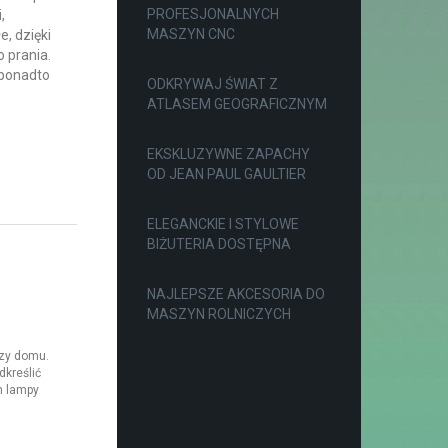
PROFESJONALNYCH
,
MASZYN CNC
, dzięki
 prania.
 ponadto
ODKRYWAJ ŚWIAT Z
ATLASEM GEOGRAFICZNYM
EKSKLUZYWNE ZAPACHY
OD JEAN PAUL GAULTIER
ELEGANCKIE I STYLOWE
BIŻUTERIA DOSTĘPNA
NAJLEPSZE AKCESORIA DO
MASZYN ROLNICZYCH
czy domu.
kreślić
h lampy