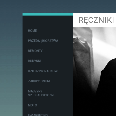
RĘCZNIKI
HOME
PRZEDSIĘBIORSTWA
REMONTY
BUDYNKI
DZIEDZINY NAUKOWE
ZAKUPY ONLINE
MASZYNY
SPECJALISTYCZNE
MOTO
E-MARKETING