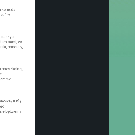
e
na komoda
leźć w
ę naszych
atem sami, że
iki, minerały,
i mieszkalnej,
e
 domowi
nością trafią
ęki
dzie będziemy