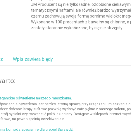
JM Producent są nie tylko ładne, ozdobione ciekawymi
tematycznymi haftami, ale również bardzo wytrzymałe
czemu zachowują swoją formę pomimo wielokrotnego
Wykonane w 100 procentach z bawełny są chłonne, a
zostały starannie wykończone, by się nie strzępiły.
rz
Wpis zawiera błędy
arto:
eganckie oświetlenie naszego mieszkania.
powiednie oświetlenia jest bardzo istotną sprawą przy urządzaniu mieszkania 
brze dobrane lampy sufitowe pozwolą wydobyć całe piękno z naszego salonu, pod
strój sypialni czy rozweselić pokój dziecinny. Dostępne w sklepach internetowyc
fitowe, na pewno spełnią oczekiwania n...
nia komoda specjalnie dla ciebie! Sprawdź!