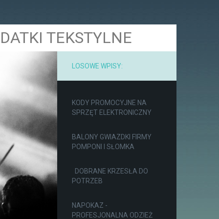
ODATKI TEKSTYLNE
LOSOWE WPISY:
KODY PROMOCYJNE NA
SPRZĘT ELEKTRONICZNY
BALONY GWIAZDKI FIRMY
POMPONI I SŁOMKA
DOBRANE KRZESŁA DO
POTRZEB
NAPOKAZ -
PROFESJONALNA ODZIEŻ