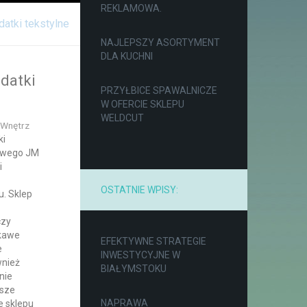
REKLAMOWA.
datki tekstylne
NAJLEPSZY ASORTYMENT
DLA KUCHNI
odatki
PRZYŁBICE SPAWALNICZE
W OFERCIE SKLEPU
WELDCUT
 Wnętrz
ki
towego JM
i
OSTATNIE WPISY:
. Sklep
czy
ekawe
EFEKTYWNE STRATEGIE
e
INWESTYCYJNE W
wnież
BIAŁYMSTOKU
nie
wsze
NAPRAWA
e sklepu