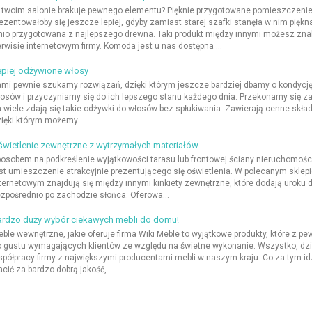
twoim salonie brakuje pewnego elementu? Pięknie przygotowane pomieszczeni
ezentowałoby się jeszcze lepiej, gdyby zamiast starej szafki stanęła w nim pięk
nio przygotowana z najlepszego drewna. Taki produkt między innymi możesz zna
rwisie internetowym firmy. Komoda jest u nas dostępna ...
epiej odżywione włosy
mi pewnie szukamy rozwiązań, dzięki którym jeszcze bardziej dbamy o kondycj
osów i przyczyniamy się do ich lepszego stanu każdego dnia. Przekonamy się z
 wiele zdają się takie odżywki do włosów bez spłukiwania. Zawierają cenne składn
ięki którym możemy...
wietlenie zewnętrzne z wytrzymałych materiałów
osobem na podkreślenie wyjątkowości tarasu lub frontowej ściany nieruchomośc
st umieszczenie atrakcyjnie prezentującego się oświetlenia. W polecanym sklepi
ternetowym znajdują się między innymi kinkiety zewnętrzne, które dodają uroku
zpośrednio po zachodzie słońca. Oferowa...
ardzo duży wybór ciekawych mebli do domu!
ble wewnętrzne, jakie oferuje firma Wiki Meble to wyjątkowe produkty, które z pew
 gustu wymagających klientów ze względu na świetne wykonanie. Wszystko, dzi
półpracy firmy z największymi producentami mebli w naszym kraju. Co za tym i
acić za bardzo dobrą jakość,...