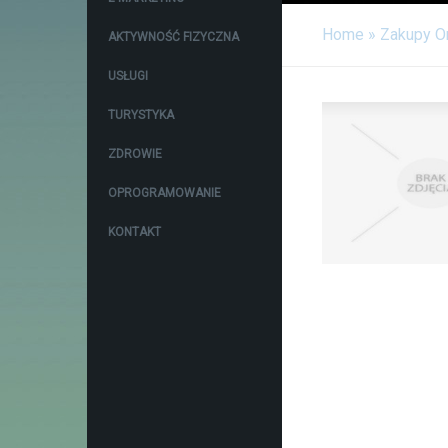
Home
»
Zakupy O
AKTYWNOŚĆ FIZYCZNA
USŁUGI
TURYSTYKA
ZDROWIE
OPROGRAMOWANIE
KONTAKT