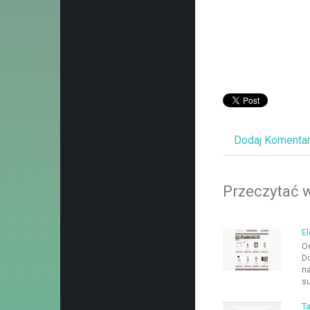
Dodaj Komenta
Przeczytać w
El
Od
Do
na
su
Ta