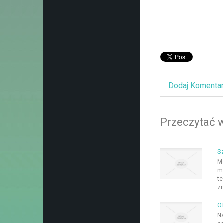
Dodaj Komenta
Przeczytać w
S
Mo
me
te
zn
O
Na