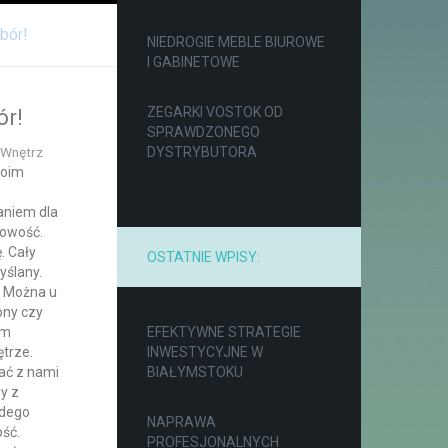
bór!
NIEDROGIE MEBLE BIUROWE
I GABINETOWE
ZEGARKI VOSTOK OD
ór!
SPRAWDZONEGO
 Wnętrz
DYSTRYBUTORA
woim
aniem dla
rowość.
. Cały
OSTATNIE WPISY:
yślany.
. Można u
ony czy
im
EFEKTYWNE STRATEGIE
trze.
INWESTYCYJNE W
ać z nami
BIAŁYMSTOKU
y z
żdego
NAPRAWA
ość.
PROFESJONALNYCH