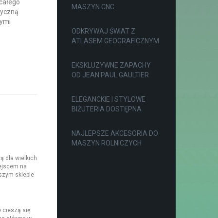
 całego
MASZYN CNC
tyczną
zymi
ODKRYWAJ ŚWIAT Z
ATLASEM GEOGRAFICZNYM
EKSKLUZYWNE ZAPACHY
OD JEAN PAUL GAULTIER
ELEGANCKIE I STYLOWE
BIŻUTERIA DOSTĘPNA
NAJLEPSZE AKCESORIA DO
MASZYN ROLNICZYCH
ą dla wielkich
iejscem na
aszym sklepie
 cieszą się