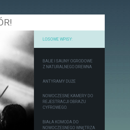
ÓR!
LOSOWE WPISY:
BALIE I SAUNY OGRODOWE
Z NATURALNEGO DREWNA
ANTYRAMY DUŻE
NOWOCZESNE KAMERY DO
REJESTRACJI OBRAZU
CYFROWEGO.
BIAŁA KOMODA DO
NOWOCZESNEGO WNĘTRZA