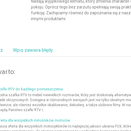
Nadają wyjątkowego klimatu, który zmienia charakter
pokoju. Oprócz tego bez zarzutu spełniają swoją prak
funkcję. Zachęcamy również do zapoznania się z nas
innymi produktami.
rz
Wpis zawiera błędy
arto:
zafki RTV do każdego pomieszczenia
dna szafka RTV to mebel niewielkich rozmiarów, który jest doskonałą alternatyw
bli skrzyniowych. Dostępna w różnorodnych wersjach jest nie tylko idealnym m
lewizor, ale również wszelkie okablowanie, dekodery, a także ulubione filmy. W n
ajdą Państwo szafki RTV r...
ferta dla wszystkich miłośników motorów
sza oferta dla wszystkich motocyklistów to najlepszej jakości ubrania FOX, które