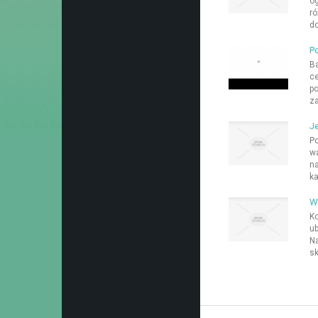
og
ró
do
P
Ba
ce
po
za
J
Po
wa
na
ka
W 
Ko
ub
Na
sk