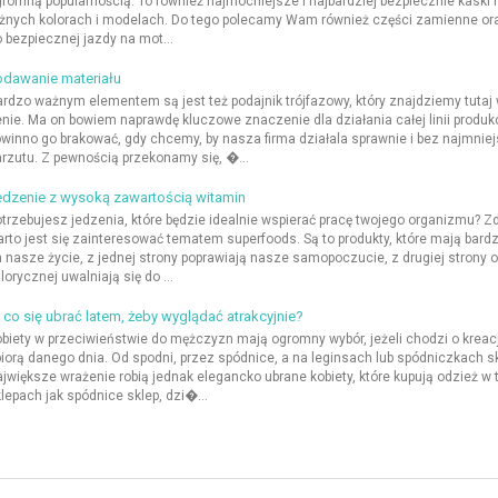
romną popularnością. To również najmocniejsze i najbardziej bezpiecznie kaski
żnych kolorach i modelach. Do tego polecamy Wam również części zamienne or
 bezpiecznej jazdy na mot...
odawanie materiału
rdzo ważnym elementem są jest też podajnik trójfazowy, który znajdziemy tutaj 
nie. Ma on bowiem naprawdę kluczowe znaczenie dla działania całej linii produkcy
winno go brakować, gdy chcemy, by nasza firma działala sprawnie i bez najmnie
rzutu. Z pewnością przekonamy się, �...
edzenie z wysoką zawartością witamin
trzebujesz jedzenia, które będzie idealnie wspierać pracę twojego organizmu? 
rto jest się zainteresować tematem superfoods. Są to produkty, które mają bard
 nasze życie, z jednej strony poprawiają nasze samopoczucie, z drugiej strony o
lorycznej uwalniają się do ...
co się ubrać latem, żeby wyglądać atrakcyjnie?
biety w przeciwieństwie do mężczyzn mają ogromny wybór, jeżeli chodzi o kreacj
iorą danego dnia. Od spodni, przez spódnice, a na leginsach lub spódniczkach 
jwiększe wrażenie robią jednak elegancko ubrane kobiety, które kupują odzież w 
lepach jak spódnice sklep, dzi�...