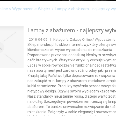
nline
»
Wyposażenie Wnętrz
»
Lampy z abażurem - najlepszy wy
Lampy z abażurem - najlepszy wyb
2018-04-05
|
Kategoria: Zakupy Online / Wyposażenie
Sklep.mondex.pl to sklep internetowy, który oferuje s
klientom szeroki wybór wyposażenia do mieszkania.
Proponowane przez nas dodatki są idealnym rozwiąz
osób kreatywnych. Wszystkie artykuły cechuje wymia
Łączą w sobie równocześnie funkcjonalność i estetykę
nasz asortyment jest zarówno różnorodny, jak i przem
Znajdą tutaj Państwo tylko dopracowane rozwiązania
nas zakupić m.in. lampy z abażurem, metalowe lampi
kubki ceramiczne. Produkty wyróżnia przede wszystk
nietypowy design. Ożywią swoim wyglądem każde wnę
Nasz standardy nieustannie rosną, dlatego warto zost
na dłużej. Szczególnym powodzeniem cieszą się lamp
abażurem. To bardzo uniwersalne rozwiązanie do ka
mieszkania. Połączyły w sobie elegancję i nowoczesn