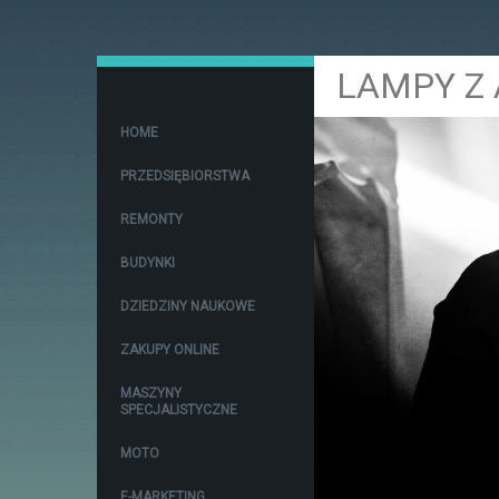
LAMPY Z 
HOME
PRZEDSIĘBIORSTWA
REMONTY
BUDYNKI
DZIEDZINY NAUKOWE
ZAKUPY ONLINE
MASZYNY
SPECJALISTYCZNE
MOTO
E-MARKETING