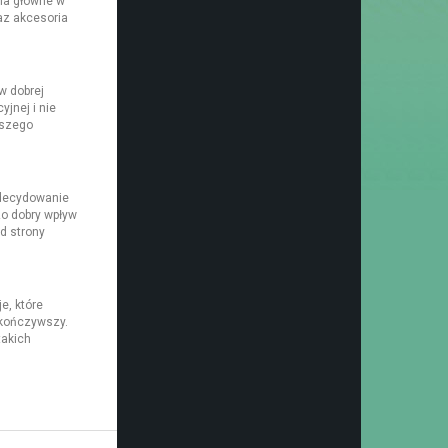
 na główne w
az akcesoria
w dobrej
jnej i nie
jszego
Zdecydowanie
zo dobry wpływ
d strony
e, które
skończywszy.
takich