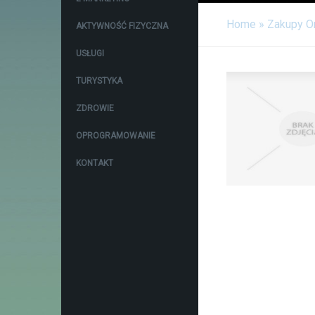
Home
»
Zakupy O
AKTYWNOŚĆ FIZYCZNA
USŁUGI
TURYSTYKA
ZDROWIE
OPROGRAMOWANIE
KONTAKT