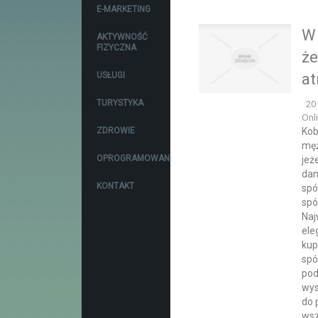
E-MARKETING
W 
AKTYWNOŚĆ
FIZYCZNA
że
USŁUGI
at
TURYSTYKA
20
Onl
ZDROWIE
Kob
męż
OPROGRAMOWANIE
jeż
dan
KONTAKT
spó
spó
Naj
ele
kup
spó
pod
wys
do 
wsz