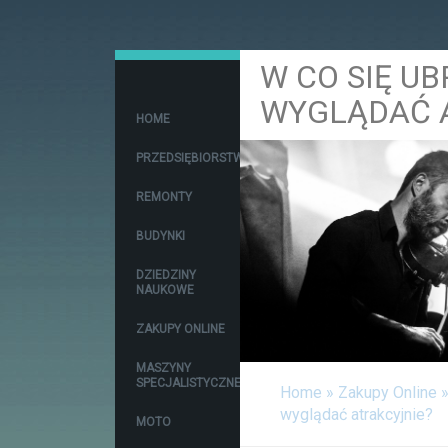
W CO SIĘ UB
WYGLĄDAĆ 
HOME
PRZEDSIĘBIORSTWA
REMONTY
BUDYNKI
DZIEDZINY
NAUKOWE
ZAKUPY ONLINE
MASZYNY
SPECJALISTYCZNE
Home
»
Zakupy Online
wyglądać atrakcyjnie?
MOTO