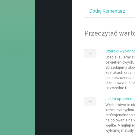
Dodaj Komentarz
Przeczytać warto
Szeroki wybór o
Specjalizujemy s
oświetleniowych, 
Sprzedajemy akc
kształtach oraz 
pomieszczeniach 
biznesowych. Urz
oszczędne i ...
Jakim sprzętem
Wędkarstwo to nie 
każda dyscyplin
profesjonalnego s
na polowanie na w
wędkę. A najlepie
wybranej metody 