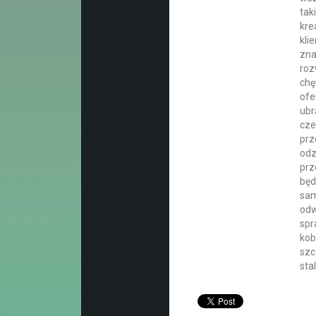
tak
kre
kli
zna
roz
chę
ofe
ubr
cze
prz
odz
prz
będ
sam
odw
spr
kob
szc
sta