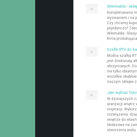
Wikimeble - skl
Kompletowanie me
wyzwaniem i na p
Czy chcemy kupow
pojedynczo? Zdec
Wikimeble - klas
firma produkująca
Szafki RTV do k
Modna szafka RTV
jest doskonałą al
skrzyniowych. Do
nie tylko idealny
wszelkie okablowa
naszym sklepie zn
Jaki wybrać foto
W dzisiejszych c
aranżacji wnętrz
inspiracji. Wyko
rozwiązania, dzi
wnętrze do własn
lateksowe na za
stworzenia wielu .