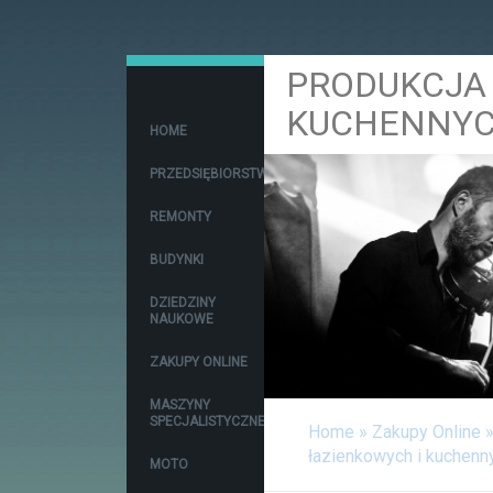
PRODUKCJA 
KUCHENNY
HOME
PRZEDSIĘBIORSTWA
REMONTY
BUDYNKI
DZIEDZINY
NAUKOWE
ZAKUPY ONLINE
MASZYNY
SPECJALISTYCZNE
Home
»
Zakupy Online
łazienkowych i kuchenn
MOTO