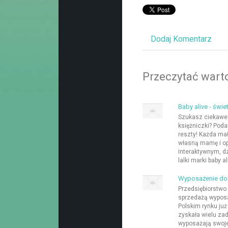
Dodaj Komentarz
Przeczytać warto
Baby alive - świe
Szukasz ciekaweg
księżniczki? Poda
reszty! Każda ma
własną mamę i op
interaktywnym, d
lalki marki baby ali
Wyposażenie dom
Przedsiębiorstwo 
sprzedażą wyposa
Polskim rynku już
zyskała wielu zad
wyposażają swoje