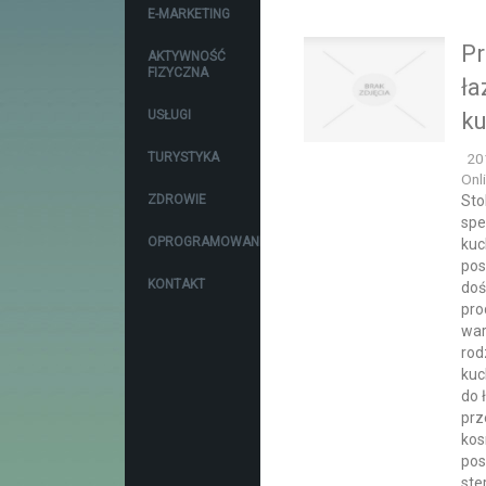
E-MARKETING
Pr
AKTYWNOŚĆ
FIZYCZNA
ła
USŁUGI
k
TURYSTYKA
20
Onl
ZDROWIE
Sto
spe
OPROGRAMOWANIE
kuc
pos
KONTAKT
doś
pro
war
rod
kuc
do 
prz
kos
pos
ste