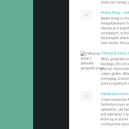
stale się rozwija
Meble Bregi - ni
Meble Bregi to li
niespotykanymi f
oferuje je w poje
zestawach, w któr
Na komplet skład
oraz biurko. Wszy
Odkrywaj świat 
Atlas geograficzn
każdego, kto chc
poznać różnorodn
całym globie. Atl
pomagają zrozumi
poszczególnych r
Najlepsze miesz
Zioła szwedzkie 
fantastycznym wyb
sprawdzić, jak b
jest pamiętać o t
które są w stani
rozwiązania wysok