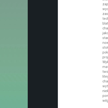
zap
wyc
zas
tec
bla
cha
jak
sta
now
sto
pok
pro
Wyk
mat
two
lit
cha
wyt
nie
pom
wil