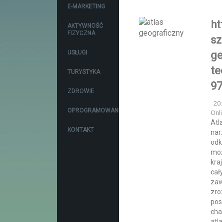
E-MARKETING
ht
AKTYWNOŚĆ
FIZYCZNA
sz
USŁUGI
ge
te
TURYSTYKA
97
ZDROWIE
20
OPROGRAMOWANIE
Onli
Atl
KONTAKT
nar
odk
moż
kra
cał
zaw
zro
pos
cha
atl