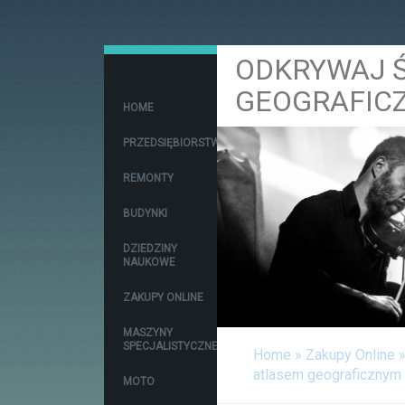
ODKRYWAJ Ś
GEOGRAFIC
HOME
PRZEDSIĘBIORSTWA
REMONTY
BUDYNKI
DZIEDZINY
NAUKOWE
ZAKUPY ONLINE
MASZYNY
SPECJALISTYCZNE
Home
»
Zakupy Online
atlasem geograficznym
MOTO