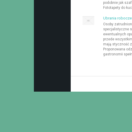
podobnie jak szaf
Fototapety do ku
Ubrania robocze
Osoby zatrudnion
specjalistyczne s
ewentualnych op
przede wszystkim
mają styczność z
Proponowana odz
gastronomii spełni