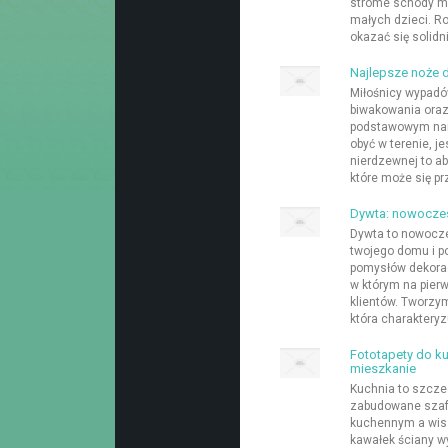
strome schody mo
małych dzieci. R
okazać się solidn
Najlepsze noże d
Miłośnicy wypadów
biwakowania oraz
podstawowym narz
obyć w terenie, je
nierdzewnej to a
które może się pr
Dywta: nowoczes
Dywta to nowocze
twojego domu i p
pomysłów dekorac
w którym na pier
klientów. Tworzym
która charakteryz
Fototapety do ku
mieszkanie
Kuchnia to szcz
zabudowane szaf
kuchennym a wisz
kawałek ściany wy