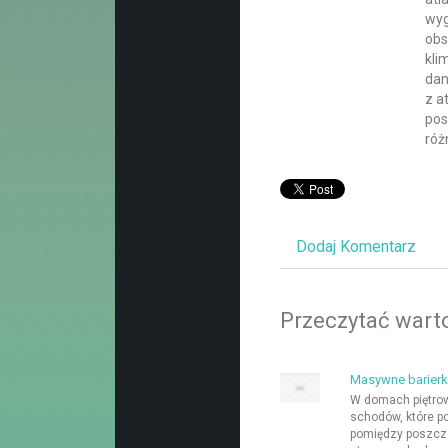
wyg
obs
kli
dan
z a
pos
róż
Dodaj Komentarz
Przeczytać warto
Masywne barierk
W domach piętro
schodów, które p
pomiędzy poszcz