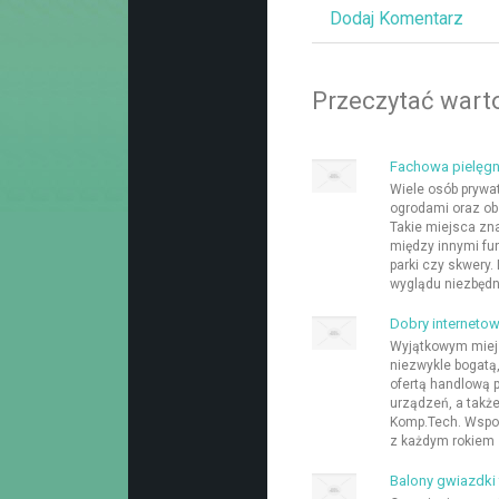
Dodaj Komentarz
Przeczytać warto
Fachowa pielęgn
Wiele osób prywa
ogrodami oraz obs
Takie miejsca zna
między innymi fu
parki czy skwery
wyglądu niezbędna
Dobry interneto
Wyjątkowym miej
niezwykle bogatą
ofertą handlową 
urządzeń, a takż
Komp.Tech. Wspo
z każdym rokiem 
Balony gwiazdki