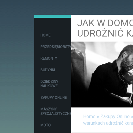
JAK W DOM
UDROŻNIĆ K
HOME
PRZEDSIĘBIORSTWA
REMONTY
BUDYNKI
DZIEDZINY
NAUKOWE
ZAKUPY ONLINE
MASZYNY
SPECJALISTYCZNE
Home
»
Zakupy Online
warunkach udrożnić kana
MOTO