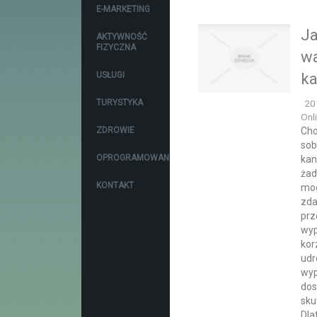
E-MARKETING
J
AKTYWNOŚĆ
FIZYCZNA
wa
USŁUGI
ka
TURYSTYKA
20
Onli
ZDROWIE
Cho
sob
OPROGRAMOWANIE
kan
żad
KONTAKT
mog
zda
prz
wyp
kor
udr
wyp
dos
sku
Dla