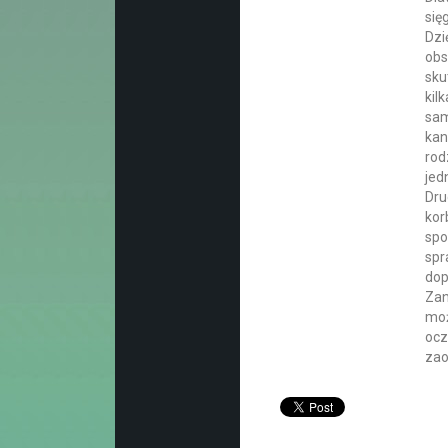
się
Dzi
obs
sku
kil
sam
kan
rod
jed
Dru
kor
spo
spr
dop
Zan
moż
ocz
zao