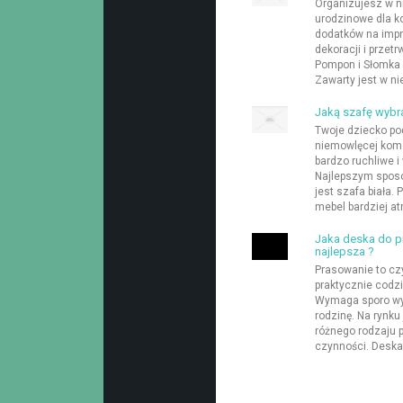
Organizujesz w ni
urodzinowe dla k
dodatków na impr
dekoracji i przetr
Pompon i Słomka p
Zawarty jest w nie
Jaką szafę wybra
Twoje dziecko pod
niemowlęcej komo
bardzo ruchliwe 
Najlepszym sposo
jest szafa biała. 
mebel bardziej a
Jaka deska do p
najlepsza ?
Prasowanie to cz
praktycznie codzi
Wymaga sporo wys
rodzinę. Na rynku
różnego rodzaju 
czynności. Deska