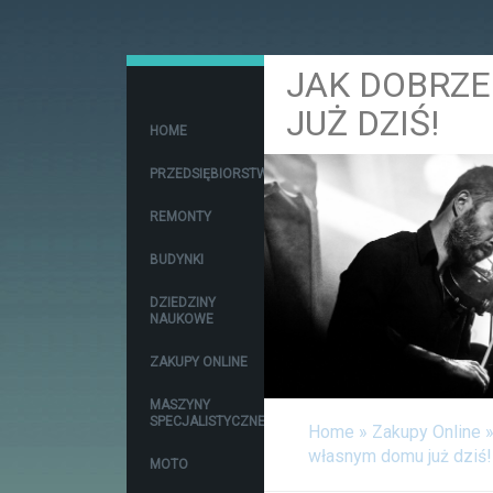
JAK DOBRZ
JUŻ DZIŚ!
HOME
PRZEDSIĘBIORSTWA
REMONTY
BUDYNKI
DZIEDZINY
NAUKOWE
ZAKUPY ONLINE
MASZYNY
SPECJALISTYCZNE
Home
»
Zakupy Online
własnym domu już dziś!
MOTO