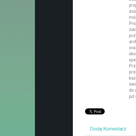
pro
zos
móg
Pro
zac
prz
arc
ora
sko
spe
Prz
prz
każ
świ
do 
już
Dodaj Komentarz