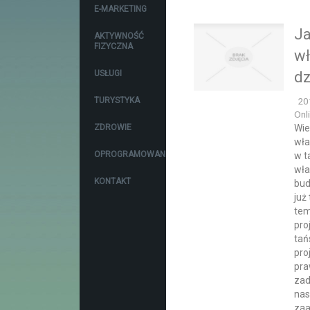
E-MARKETING
Ja
AKTYWNOŚĆ
FIZYCZNA
wł
USŁUGI
dz
TURYSTYKA
20
Onli
ZDROWIE
Wie
wła
OPROGRAMOWANIE
w t
wła
KONTAKT
bud
już 
tem
pro
tań
pro
pra
zad
nas
zaa