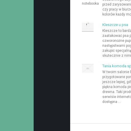
przed zarysowani
czy pracy w biurz
kolorów każdy moż
Kleszcze u psa
Kleszcze to bard
zaatakować psa 
czworonożne pupi
następstwami pog
zakupić specjalną
skutecznie z nimi
Tania komoda spe
W twoim salonie 
przygotowane pom
jeszcze lepiej, g
piękna komoda pi
drewna. Taki pro
serwisie internet
dostępna ...