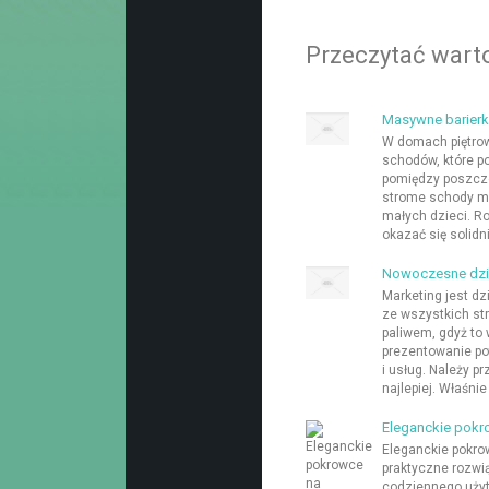
Przeczytać warto
Masywne barierk
W domach piętro
schodów, które p
pomiędzy poszcz
strome schody mo
małych dzieci. R
okazać się solidn
Nowoczesne dzia
Marketing jest dz
ze wszystkich str
paliwem, gdyż to 
prezentowanie po
i usług. Należy pr
najlepiej. Właśni
Eleganckie pokr
Eleganckie pokrow
praktyczne rozwią
codziennego użytk