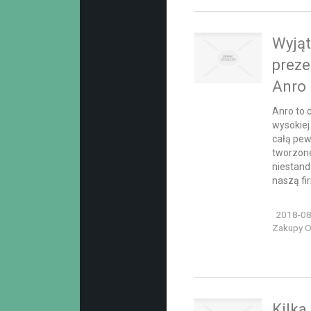
Wyjąt
preze
Anro
Anro to 
wysokiej
całą pew
tworzone
niestan
naszą fir
2018-08
Zakupy On
Kilka