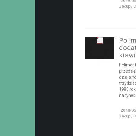
2018-06
Zakupy On
Polim
dodat
krawi
Polimer
przedsię
działaln
trzydzies
1980 rok
na rynek.
2018-05
Zakupy On