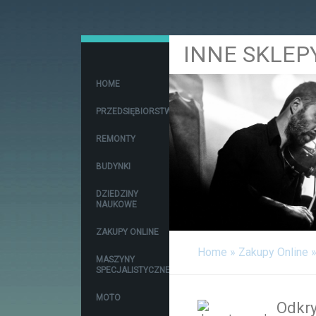
INNE SKLEP
HOME
PRZEDSIĘBIORSTWA
REMONTY
BUDYNKI
DZIEDZINY
NAUKOWE
ZAKUPY ONLINE
Home
»
Zakupy Online
MASZYNY
SPECJALISTYCZNE
MOTO
Odkry