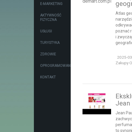
geog
E-MARKETING
Atlas ge
AKTYWNOŚĆ
narzędzi
FIZYCZNA
odkrywać
poznać r
USŁUGI
i zwycza
geografic
TURYSTYKA
ZDROWIE
2025-03
Zakupy On
OPROGRAMOWANIE
KONTAKT
Eksk
Jean 
Jean Paul
zachwyc
perfumam
to synon