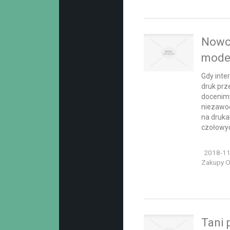
Nowo
model
Gdy inte
druk prz
docenimy
niezawod
na druka
czołowyc
2018-11
Zakupy On
Tani 