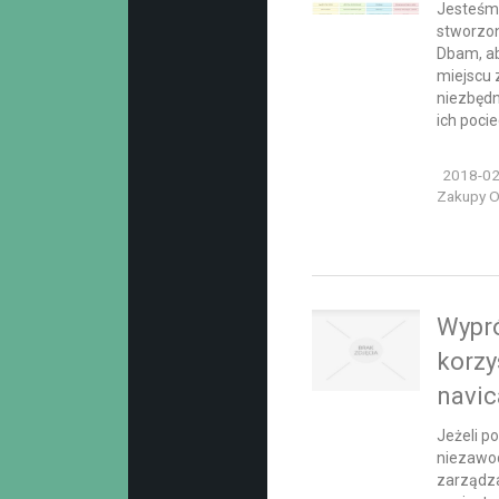
Jesteśm
stworzo
Dbam, ab
miejscu 
niezbędn
ich pociec
2018-02
Zakupy On
Wypró
korzy
navic
Jeżeli p
niezawo
zarządz