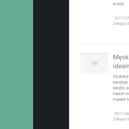
przed...
2017-07
Zakupy On
Męski
ideal
Szukasz 
swojego 
święto, a
nawet ni
męskie to
2017-06
Zakupy On