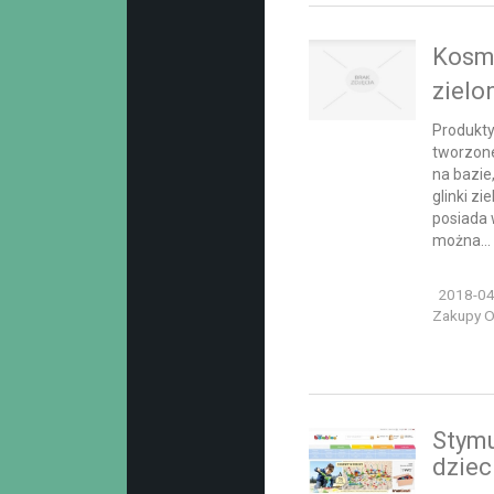
Kosme
zielo
Produkty 
tworzone
na bazie
glinki zi
posiada 
można...
2018-04
Zakupy On
Stymu
dziec