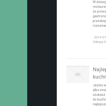
W dzisie
restaura
że prowa
gastron
przedsię
rozeznani
2019-01
Zakupy On
Najle
kuch
Jesteś wł
albo inn
szukasz
do kuchn
najlepsz