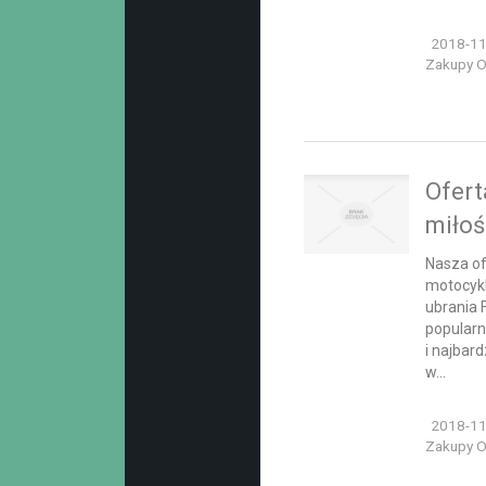
2018-11
Zakupy On
Ofert
miło
Nasza of
motocykl
ubrania 
popularn
i najbar
w...
2018-11
Zakupy On