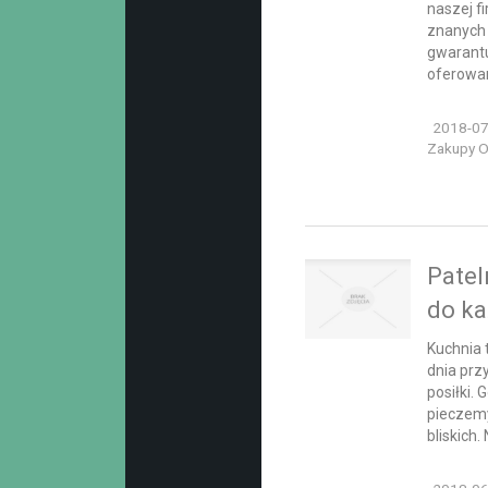
naszej f
znanych 
gwarantu
oferowan
2018-07
Zakupy On
Pateln
do ka
Kuchnia 
dnia prz
posiłki.
pieczemy
bliskich.