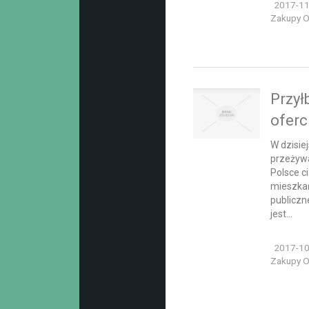
2017-11
Zakupy On
Przył
oferc
W dzisie
przeżyw
Polsce c
mieszkań
publiczn
jest...
2017-10
Zakupy On