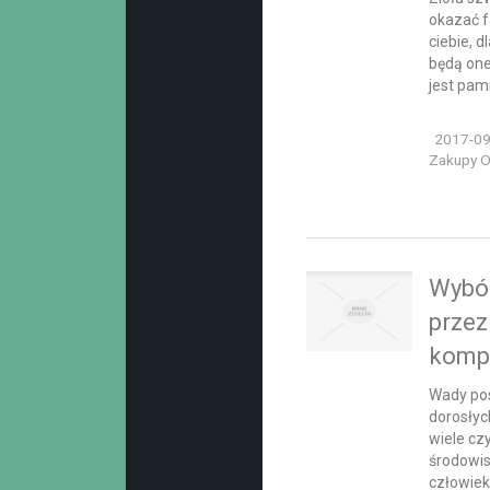
okazać 
ciebie, d
będą on
jest pami
2017-09
Zakupy On
Wybór
prze
komp
Wady po
dorosłyc
wiele cz
środowis
człowiek