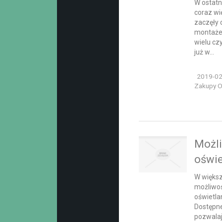
W ostatn
coraz w
zaczęły 
montażem
wielu cz
już w...
2019-02
Zakupy On
Możl
oświe
W więks
możliwoś
oświetla
Dostępne
pozwalaj