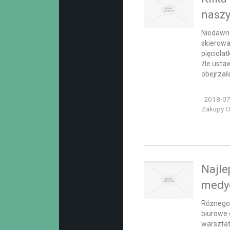
naszy
Niedawno
skierowa
pięciolat
źle usta
obejrzała
2018-07
Zakupy On
Najle
medyc
Różnego 
biurowe
warszta