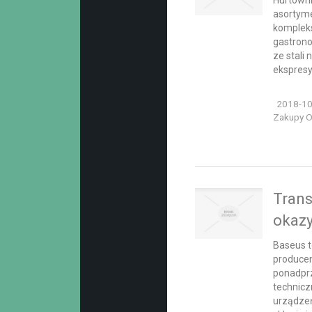
Hurtowni
asortyme
komplek
gastrono
ze stali 
ekspresy 
2018-10
Zakupy On
Tran
okazy
Baseus t
producen
ponadpr
technic
urządzeń