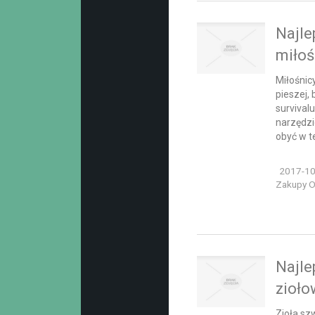
Najle
miłoś
Miłośnic
pieszej,
survival
narzędzi
obyć w te
2017-10
Zakupy On
Najle
zioło
Zioła sz