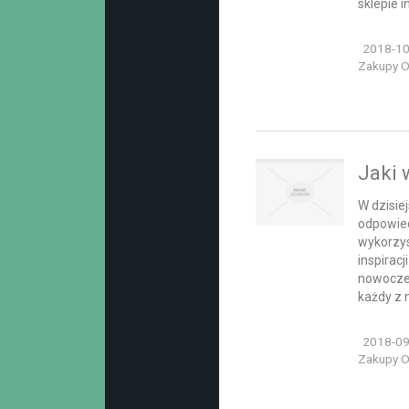
sklepie 
2018-10
Zakupy On
Jaki 
W dzisie
odpowied
wykorzys
inspirac
nowoczes
każdy z 
2018-09
Zakupy On