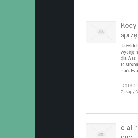
Kody
sprzę
Jeżeli l
wydają n
dla Was 
to stron
Państwu 
2016-11
Zakupy On
e-ali
cnc