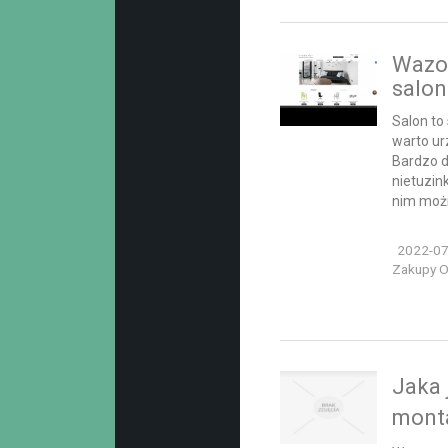
Wazo
salo
Salon to
warto ur
Bardzo 
nietuzin
nim możn
2022-07
Zakupy On
Jaka 
mont