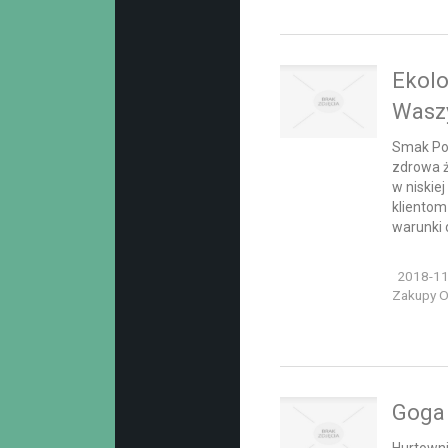
Ekolo
Waszy
Smak Pols
zdrowa ż
w niskie
klientom
warunki 
2018-11
Zakupy On
Goga