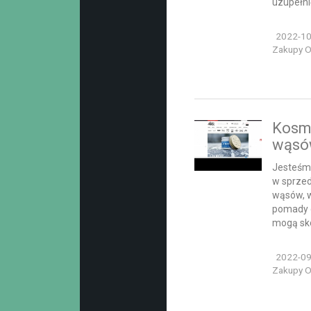
uzupełnić
2022-10
Zakupy On
Kosme
wąs
Jesteśmy
w sprzed
wąsów, w
pomady 
mogą sko
2022-09
Zakupy On