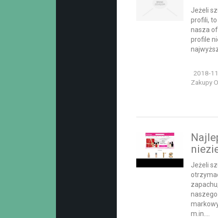
Jeżeli s
profili,
nasza of
profile 
najwyższe
2018-11
Zakupy On
Najle
niez
Jeżeli s
otrzyma
zapachu
naszego 
markowyc
m.in....