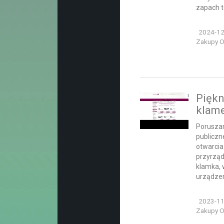
zapach te
2024-12
Zakupy On
Piękn
klam
Poruszan
publicz
otwarcia
przyrząd
klamka,
urządzen
2023-11
Zakupy On