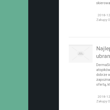
skierowa
2018-12
Zakupy On
Najle
ubran
DermaSil
atopików
dobrze w
zapoznać
ofertą, 
2018-12
Zakupy On