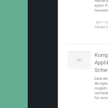
navicat 
wybór. P
tworzenia
2017-12
Zakupy On
Kompo
Appli
Schw
Dank den
die irge
möglich 
vermeide
für vert