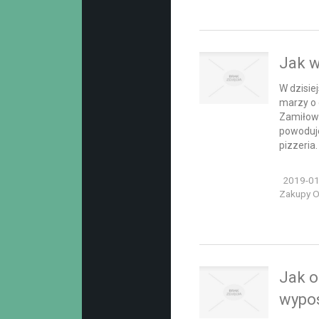
Jak w
W dzisie
marzy o 
Zamiłowa
powoduje
pizzeria.
2019-01
Zakupy On
Jak 
wypos