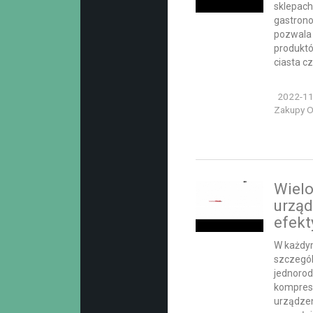
sklepach
gastrono
pozwala
produktó
ciasta czy
2022-11
Zakupy On
Wielo
urząd
efekt
W każdy
szczegól
jednorod
kompreso
urządzen