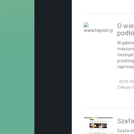
O wie
podł
W galeri
maszyna 
niezbędn
przebieg
najmniej
2023-05
Zakupy On
Szafa
Szafa ch