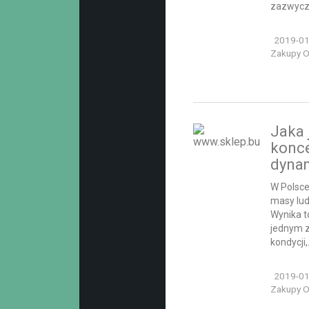
zazwycza
2019-01
Zakupy On
Jaka 
konce
dyna
W Polsce
masy lud
Wynika t
jednym z
kondycji,.
2019-01
Zakupy On