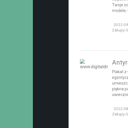
Twoje oc
modele, t
2022-09
Zakupy On
Anty
Plakat z
egzotycz
umieszc
piękna p
uwieczni
2022-08
Zakupy On