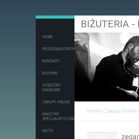
BIŻUTERIA 
HOME
PRZEDSIĘBIORSTWA
REMONTY
BUDYNKI
DZIEDZINY
NAUKOWE
ZAKUPY ONLINE
Home
»
Zakupy Online
MASZYNY
SPECJALISTYCZNE
MOTO
zegar