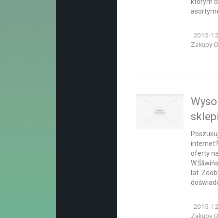
którym b
asortyme
2015-12
Zakupy On
Wysok
sklep
Poszukuj
internet
oferty n
W.Śliwiń
lat. Zdo
doświadc
2015-12
Zakupy On