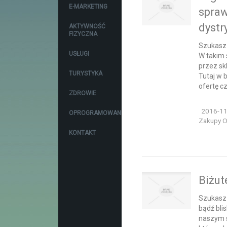
E-MARKETING
spra
dystr
AKTYWNOŚĆ
FIZYCZNA
Szukasz
USŁUGI
W takim
przez sk
TURYSTYKA
Tutaj w 
ofertę cz
ZDROWIE
2016-11
OPROGRAMOWANIE
Zakupy On
KONTAKT
Biżut
Szukasz c
bądź bli
naszym s