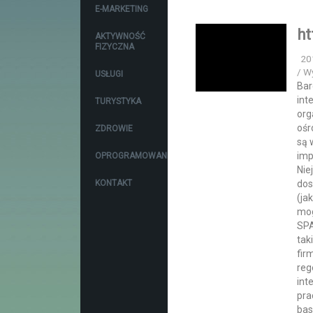
E-MARKETING
ht
AKTYWNOŚĆ
FIZYCZNA
20
/ W
USŁUGI
Bar
int
TURYSTYKA
org
ośr
ZDROWIE
są 
imp
OPROGRAMOWANIE
Nie
KONTAKT
dos
(ja
mog
SPA
tak
fir
reg
int
pra
bas