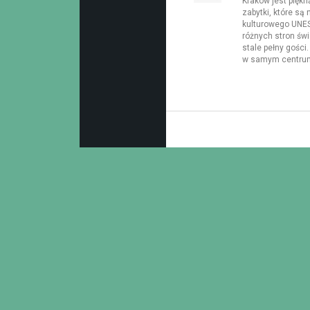
Kraków jest piękn
zabytki, które są
kulturowego UNESC
różnych stron świ
stale pełny gości
w samym centrum.