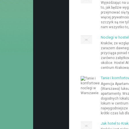
Wyjeżdżając na u
to, jak będzie wy
przejmować się t
więcej prywatnośc
szczyrk są nie ty
nam wszystko to, 
Noclegi w hostel
Kraków, ze względ
zarazem dawnego 
przyciąga ponad 
zarówno zabytkow
okolice. Hostel A
centrum Krakowa, 
Tanie i komfort
Agencja Apartame
(Warszawa) luks
apartamenty. Wsz
dogodnych lokali
lokum w centrum 
najwygodniejsze 
krótki czas lub dla 
Jak hotel to Kra