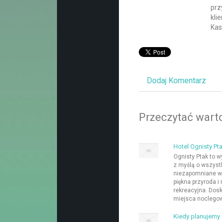
prz
kli
Kas
Dodaj Komentarz
Przeczytać warto
Hotel Ognisty Pta
Ognisty Ptak to 
z myślą o wszystk
niezapomniane wc
piękna przyroda i
rekreacyjna. Dos
miejsca noclegow
Kiedy planujemy 