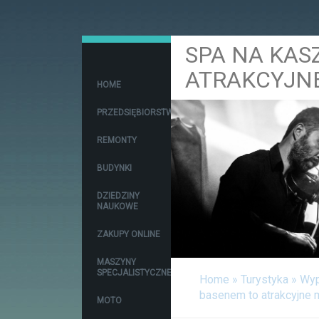
SPA NA KAS
ATRAKCYJNE
HOME
PRZEDSIĘBIORSTWA
REMONTY
BUDYNKI
DZIEDZINY
NAUKOWE
ZAKUPY ONLINE
MASZYNY
SPECJALISTYCZNE
Home
»
Turystyka
»
Wyp
basenem to atrakcyjne 
MOTO