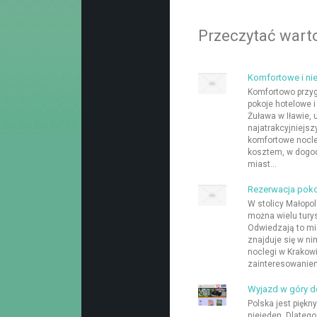
Przeczytać warto
Komfortowe i nie
Komfortowo przy
pokoje hotelowe i
Żuława w Iławie,
najatrakcyjniejs
komfortowe nocleg
kosztem, w dogod
miast...
Rezerwacja poko
W stolicy Małopol
można wielu turys
Odwiedzają to mia
znajduje się w ni
noclegi w Krakow
zainteresowaniem
Wyjazd w góry do
Polska jest piękn
niejeden. Dlatego