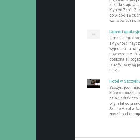
zakątki kraju. Je
Krynica Zdrój. Zn
co widoki są cudn
warto zarezerwowa
Udane i atrakcyj
Zima nie musi wc
aktywności fizycz
wyjechać na narty
nowoczesne i bez
doskonała i bogat
oraz Włochy są p
na z...
Hotel w Szczyrk
Szczyrk jest mi
które corocznie o
szlaki górskie to
o tym łatwo przek
Skalite.Hotel w S
Nasz hotel oferuj