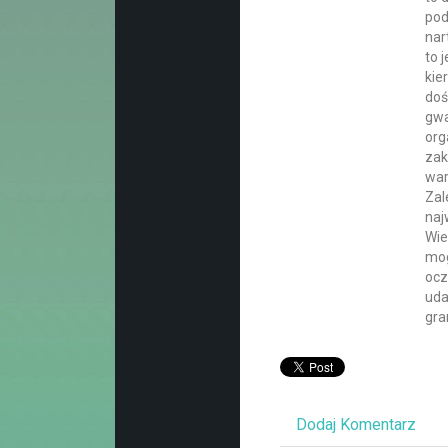
pod
nar
to 
kie
doś
gwa
org
zak
war
Zal
naj
Wie
mog
ocz
uda
gra
Dodaj Komentarz