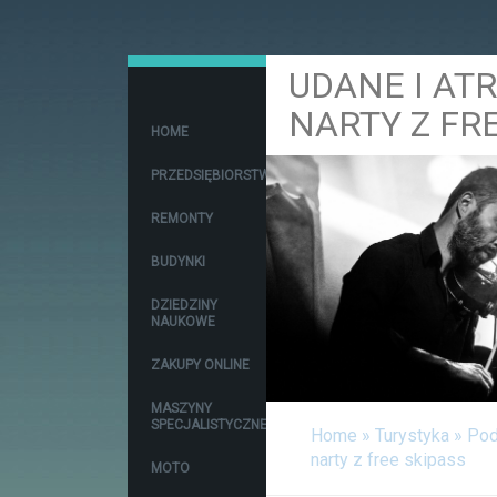
UDANE I AT
NARTY Z FR
HOME
PRZEDSIĘBIORSTWA
REMONTY
BUDYNKI
DZIEDZINY
NAUKOWE
ZAKUPY ONLINE
MASZYNY
SPECJALISTYCZNE
Home
»
Turystyka
»
Pod
narty z free skipass
MOTO