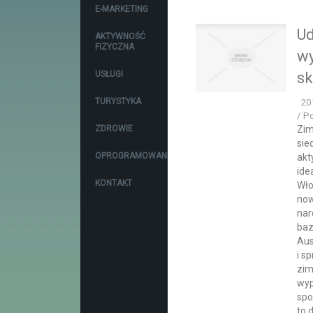
E-MARKETING
Ud
AKTYWNOŚĆ
FIZYCZNA
wy
USŁUGI
sk
TURYSTYKA
20
/ P
ZDROWIE
Zim
sie
OPROGRAMOWANIE
akt
ide
KONTAKT
Wło
now
nar
baz
Aus
i s
zim
wyp
spo
to 