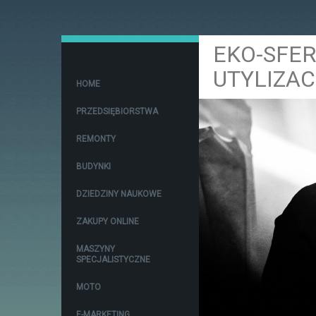
EKO-SFER
UTYLIZAC
HOME
PRZEDSIĘBIORSTWA
REMONTY
BUDYNKI
DZIEDZINY NAUKOWE
ZAKUPY ONLINE
MASZYNY
SPECJALISTYCZNE
MOTO
E-MARKETING