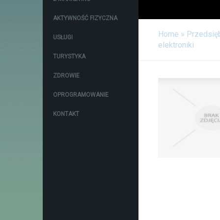
AKTYWNOŚĆ FIZYCZNA
Home
»
Przedsię
USŁUGI
elektroniki
TURYSTYKA
ZDROWIE
OPROGRAMOWANIE
KONTAKT