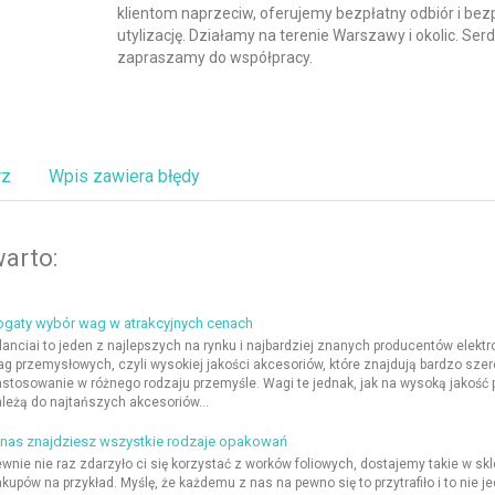
klientom naprzeciw, oferujemy bezpłatny odbiór i bez
utylizację. Działamy na terenie Warszawy i okolic. Ser
zapraszamy do współpracy.
rz
Wpis zawiera błędy
arto:
ogaty wybór wag w atrakcyjnych cenach
lanciai to jeden z najlepszych na rynku i najbardziej znanych producentów elekt
g przemysłowych, czyli wysokiej jakości akcesoriów, które znajdują bardzo szer
stosowanie w różnego rodzaju przemyśle. Wagi te jednak, jak na wysoką jakość p
leżą do najtańszych akcesoriów...
 nas znajdziesz wszystkie rodzaje opakowań
wnie nie raz zdarzyło ci się korzystać z worków foliowych, dostajemy takie w sk
kupów na przykład. Myślę, że każdemu z nas na pewno się to przytrafiło i to nie je