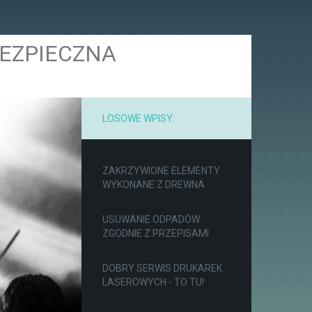
BEZPIECZNA
LOSOWE WPISY:
ZAKRZYWIONE ELEMENTY
WYKONANE Z DREWNA
USUWANIE ODPADÓW
ZGODNIE Z PRZEPISAMI
DOBRY SERWIS DRUKAREK
LASEROWYCH - TO TU!