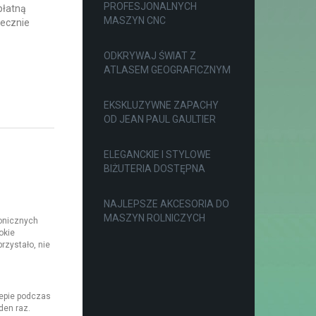
PROFESJONALNYCH
płatną
MASZYN CNC
decznie
ODKRYWAJ ŚWIAT Z
ATLASEM GEOGRAFICZNYM
EKSKLUZYWNE ZAPACHY
OD JEAN PAUL GAULTIER
ELEGANCKIE I STYLOWE
BIŻUTERIA DOSTĘPNA
NAJLEPSZE AKCESORIA DO
MASZYN ROLNICZYCH
ronicznych
okie
rzystało, nie
lepie podczas
den raz.