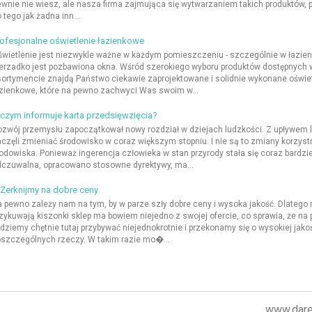
wnie nie wiesz, ale nasza firma zajmująca się wytwarzaniem takich produktów, p
 tego jak żadna inn...
ofesjonalne oświetlenie łazienkowe
wietlenie jest niezwykle ważne w każdym pomieszczeniu - szczególnie w łazien
erzadko jest pozbawiona okna. Wśród szerokiego wyboru produktów dostępnych
ortymencie znajdą Państwo ciekawie zaprojektowane i solidnie wykonane oświe
zienkowe, które na pewno zachwyci Was swoim w...
czym informuje karta przedsięwzięcia?
zwój przemysłu zapoczątkował nowy rozdział w dziejach ludzkości. Z upływem l
częli zmieniać środowisko w coraz większym stopniu. I nie są to zmiany korzyst
odowiska. Ponieważ ingerencja człowieka w stan przyrody stała się coraz bardzie
czuwalna, opracowano stosowne dyrektywy, ma...
erknijmy na dobre ceny
 pewno zależy nam na tym, by w parze szły dobre ceny i wysoka jakość. Dlateg
zykuwają kiszonki sklep ma bowiem niejedno z swojej ofercie, co sprawia, że na
dziemy chętnie tutaj przybywać niejednokrotnie i przekonamy się o wysokiej jako
szczególnych rzeczy. W takim razie mo�...
www.darek