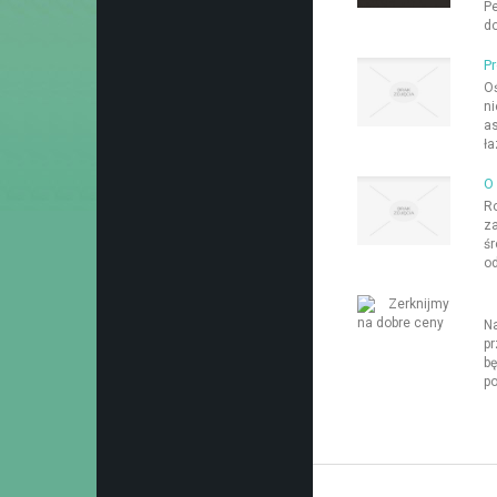
Pe
do
Pr
Oś
ni
as
ła
O 
Ro
za
śr
od
Z
Na
pr
bę
po