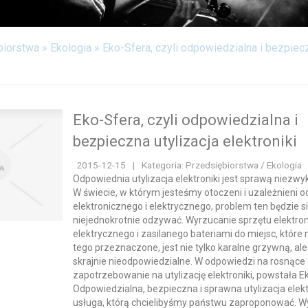
biorstwa
»
Ekologia
»
Eko-Sfera, czyli odpowiedzialna i bezpiecz
Eko-Sfera, czyli odpowiedzialna i
bezpieczna utylizacja elektroniki
2015-12-15
|
Kategoria: Przedsiębiorstwa / Ekologia
Odpowiednia utylizacja elektroniki jest sprawą niezwy
W świecie, w którym jesteśmy otoczeni i uzależnieni o
elektronicznego i elektrycznego, problem ten będzie s
niejednokrotnie odzywać. Wyrzucanie sprzętu elektro
elektrycznego i zasilanego bateriami do miejsc, które 
tego przeznaczone, jest nie tylko karalne grzywną, ale
skrajnie nieodpowiedzialne. W odpowiedzi na rosnące
zapotrzebowanie na utylizację elektroniki, powstała E
Odpowiedzialna, bezpieczna i sprawna utylizacja elekt
usługa, którą chcielibyśmy państwu zaproponować. 