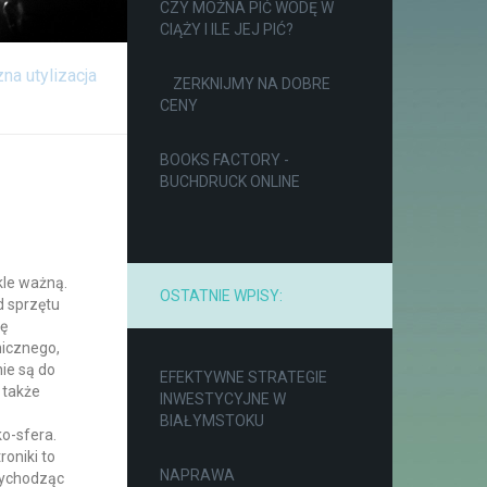
CZY MOŻNA PIĆ WODĘ W
CIĄŻY I ILE JEJ PIĆ?
na utylizacja
ZERKNIJMY NA DOBRE
CENY
BOOKS FACTORY -
BUCHDRUCK ONLINE
kle ważną.
OSTATNIE WPISY:
d sprzętu
ię
nicznego,
nie są do
EFEKTYWNE STRATEGIE
 także
INWESTYCYJNE W
BIAŁYMSTOKU
ko-sfera.
roniki to
NAPRAWA
Wychodząc