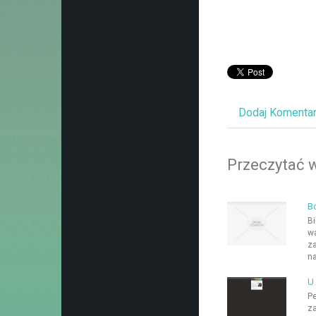
Dodaj Komenta
Przeczytać w
B
Bi
wa
za
na
U
Pe
za