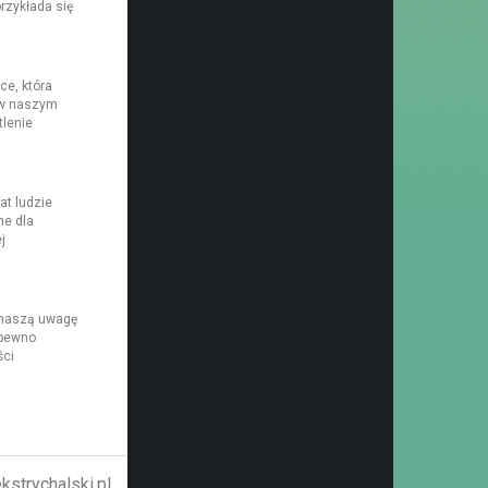
rzykłada się
ce, która
 w naszym
tlenie
at ludzie
ne dla
j
o naszą uwagę
 pewno
ści
strychalski.pl