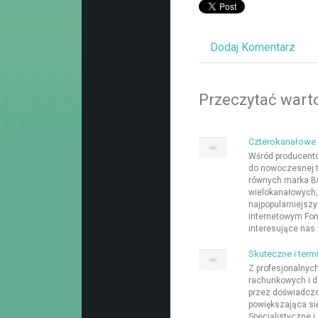
Dodaj Komentarz
Przeczytać warto
Czterokanałowe r
Wśród producentó
do nowoczesnej t
równych marka BC
wielokanałowych,
najpopularniejszy
internetowym Fon
interesujące nas w
Skuteczne i ter
Z profesjonalnyc
rachunkowych i 
przez doświadczo
powiększająca si
Specjalistyczne 