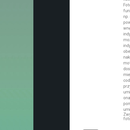
Fot
fun
np.
pow
wnę
ind
moż
ind
obe
nak
mot
dos
mie
cod
prz
umi
ona
pom
umi
Zwy
fot