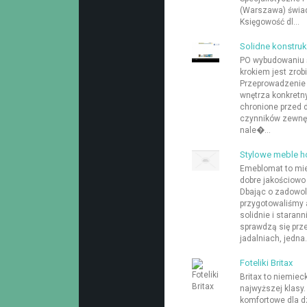
(Warszawa) świad
Księgowość dl...
Solidne konstruk
PO wybudowaniu ś
krokiem jest zrob
Przeprowadzenie 
wnętrza konkretn
chronione przed 
czynników zewnęt
nale�...
Stylowe meble h
Emeblomat to mie
dobre jakościowo
Dbając o zadowol
przygotowaliśmy 
solidnie i staran
sprawdzą się prz
jadalniach, jedna.
Foteliki Britax
Britax to niemie
najwyższej klasy. 
komfortowe dla dz