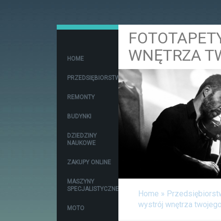
FOTOTAPET
WNĘTRZA T
HOME
PRZEDSIĘBIORSTWA
REMONTY
BUDYNKI
DZIEDZINY
NAUKOWE
ZAKUPY ONLINE
MASZYNY
SPECJALISTYCZNE
Home
»
Przedsiębiorst
wystrój wnętrza twojeg
MOTO