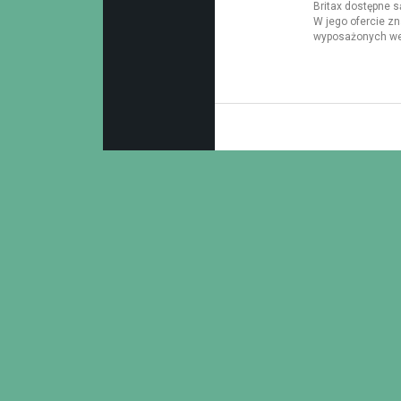
Britax dostępne s
W jego ofercie zn
wyposażonych we 