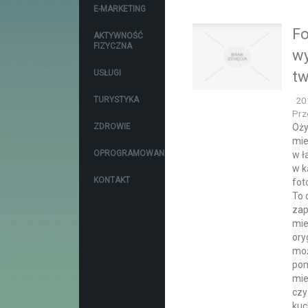
E-MARKETING
Fo
AKTYWNOŚĆ
FIZYCZNA
wy
USŁUGI
tw
TURYSTYKA
20
Prz
ZDROWIE
Oży
mie
OPROGRAMOWANIE
w ł
w k
KONTAKT
fot
To 
zap
mie
ory
moż
pom
mie
czy
kuc