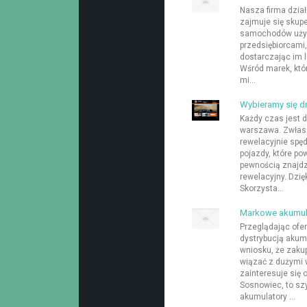
Nasza firma działa
zajmuje się skup
samochodów używ
przedsiębiorcami,
dostarczając im 
Wśród marek, któ
mi...
Wybieramy się d
Każdy czas jest 
warszawa. Zwłas
rewelacyjnie spę
pojazdy, które po
pewnością znajdz
rewelacyjny. Dzi
Skorzysta...
Markowe akumula
Przeglądając ofer
dystrybucją akum
wniosku, że zaku
wiązać z dużymi 
zainteresuje się 
Sosnowiec, to szy
akumulatory ...