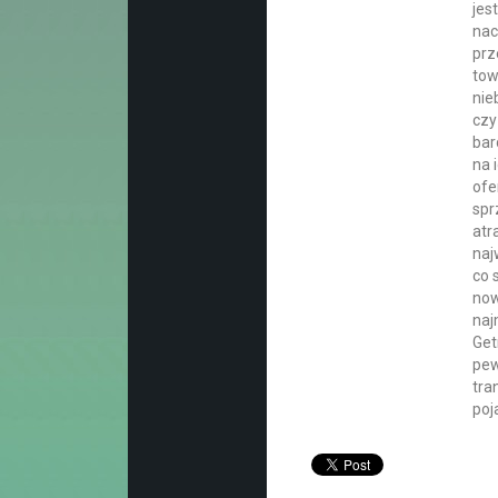
jes
nac
prz
tow
nie
czy
bar
na 
ofe
spr
atr
naj
co 
now
naj
Get
pew
tra
poj