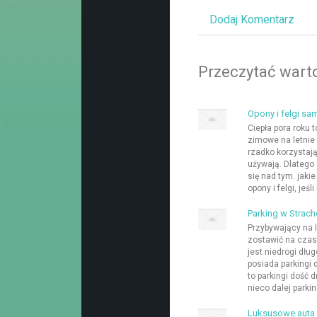
Dodaj Komentarz
Przeczytać warto
Opony i felgi s
Ciepła pora roku 
zimowe na letnie 
rzadko korzystają
używają. Dlatego
się nad tym. jak
opony i felgi, jeśli
Parking w Strach
Przybywający na
zostawić na czas
jest niedrogi dłu
posiada parkingi 
to parkingi dość 
nieco dalej parkin
Luksusowe auta