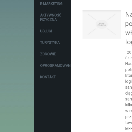
E-MARKETING
N
AKTYWNOŚĆ
FIZYCZNA
po
USŁUGI
wł
lo
TURYSTYKA
20
ZDROWIE
Sal
Nac
OPROGRAMOWANIE
pot
któ
KONTAKT
log
sam
cią
sam
kil
w r
prz
tow
lek