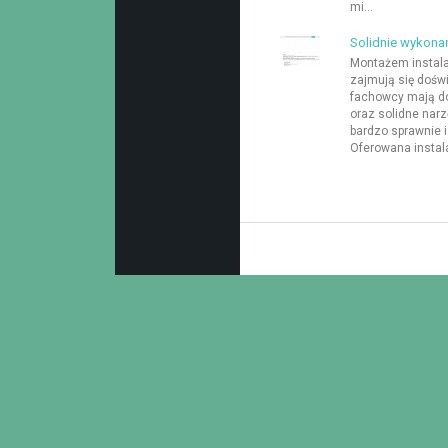
mi...
Solidnie wykona
Montażem instal
zajmują się doświ
fachowcy mają do
oraz solidne narz
bardzo sprawnie i
Oferowana instal