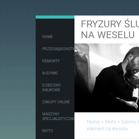
FRYZURY ŚL
NA WESELU
HOME
PRZEDSIĘBIORSTWA
REMONTY
BUDYNKI
DZIEDZINY
NAUKOWE
ZAKUPY ONLINE
MASZYNY
SPECJALISTYCZNE
Home
»
Moto
»
Salony,
element na weselu
MOTO