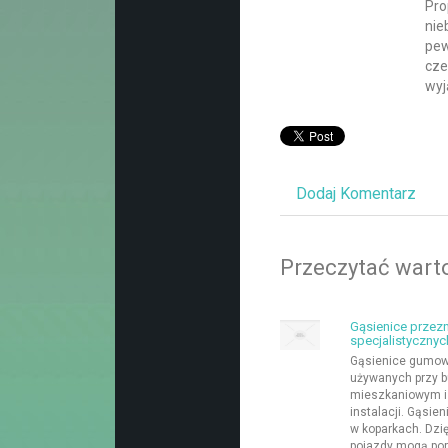
Pro
nie
pew
cze
wyj
Dodaj Komentarz
Przeczytać warto
Gąsienice przez
specjalistycznyc
Gąsienice gumow
używanych przy b
mieszkaniowym i 
instalacji. Gąsi
w koparkach. Dzię
pojazdy mogą poru