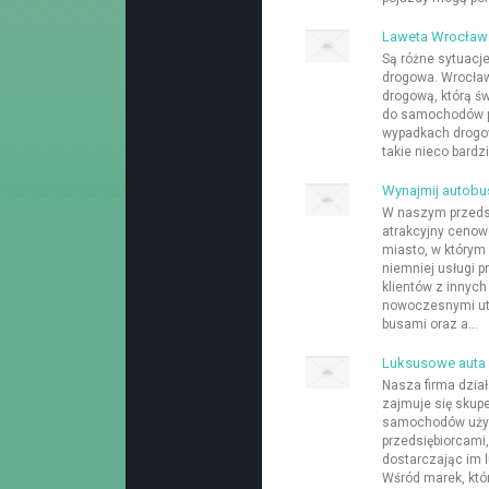
Laweta Wrocław
Są różne sytuacj
drogowa. Wrocław
drogową, którą św
do samochodów 
wypadkach drogo
takie nieco bardzi
Wynajmij autobu
W naszym przeds
atrakcyjny ceno
miasto, w którym
niemniej usługi 
klientów z innyc
nowoczesnymi ut
busami oraz a...
Luksusowe auta
Nasza firma działa
zajmuje się skup
samochodów używ
przedsiębiorcami,
dostarczając im 
Wśród marek, któ