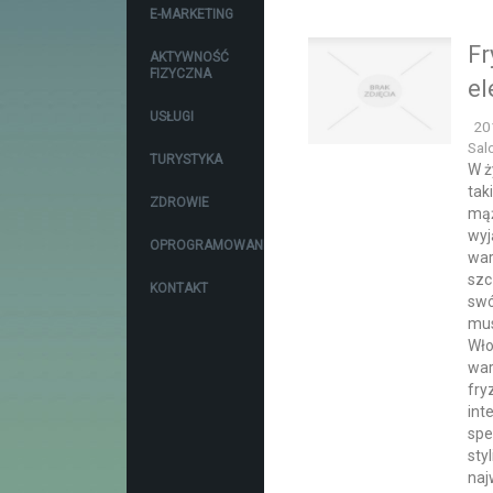
E-MARKETING
Fr
AKTYWNOŚĆ
FIZYCZNA
el
USŁUGI
20
Sal
TURYSTYKA
W ż
tak
ZDROWIE
mąż
wyj
OPROGRAMOWANIE
war
szc
KONTAKT
swó
mus
Wło
war
fry
int
spe
sty
naj