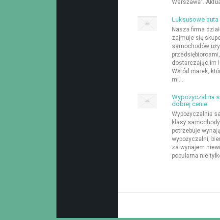
Warszawa". Aktual
Luksusowe auta
Nasza firma działa
zajmuje się skup
samochodów używ
przedsiębiorcami,
dostarczając im 
Wśród marek, któ
mi...
Wypożyczalnia 
dobrej cenie
Wypożyczalnia s
klasy samochody.
potrzebuje wynaj
wypożyczalni, bier
za wynajem niewi
popularna nie tyl