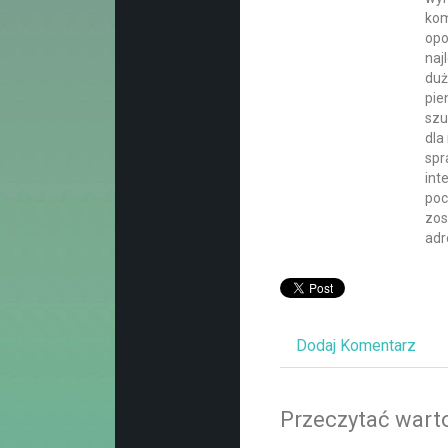
kom
opo
naj
duż
pie
szu
dla
spr
int
poc
zos
adr
Dodaj Komentarz
Przeczytać warto