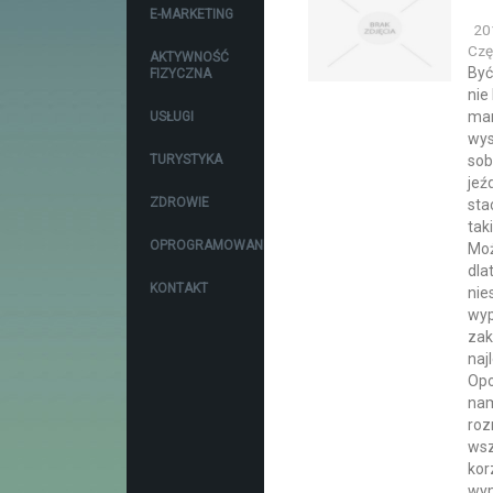
E-MARKETING
20
Czę
AKTYWNOŚĆ
Być
FIZYCZNA
nie
mam
USŁUGI
wys
TURYSTYKA
sob
jeź
ZDROWIE
sta
tak
OPROGRAMOWANIE
Moż
dla
KONTAKT
nie
wyp
zak
naj
Opo
nam
roz
wsz
kor
wym