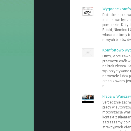
Wygodne komfort
Duża firma przew
dodatkowo będzie
pomorskie. Dotyc
Polski, Niemiec i
właściciel firmy 
nowych busów dw
Komfortowo wyp
Firmy, które zaw
przewozu osób w 
na brak zleceń. 
wykorzystywane 
na wesele lub w p
organizowany jest
n...
Praca w Warszaw
Serdecznie zachę
pracy w autoryzo
motoryzacja Wars
kontakt z Klientam
zapraszamy do na
atrakcyjnych ofer