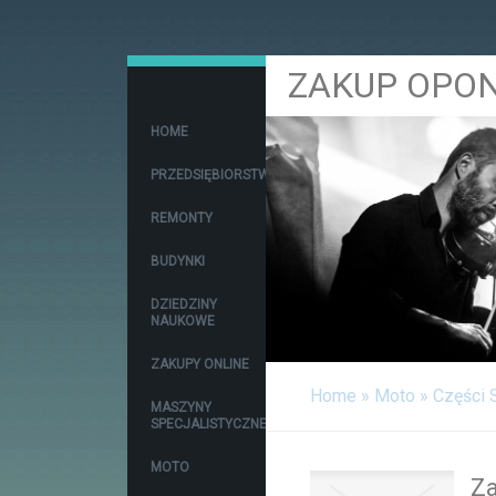
ZAKUP OPO
HOME
PRZEDSIĘBIORSTWA
REMONTY
BUDYNKI
DZIEDZINY
NAUKOWE
ZAKUPY ONLINE
Home
»
Moto
»
Części
MASZYNY
SPECJALISTYCZNE
MOTO
Z