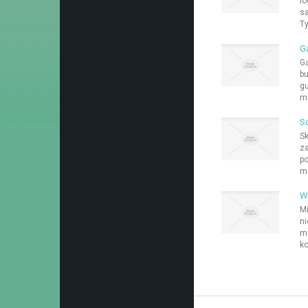
lo
sa
Ty
G
Gą
bu
gu
mo
So
Sk
za
po
me
W
Mi
ni
mo
ko