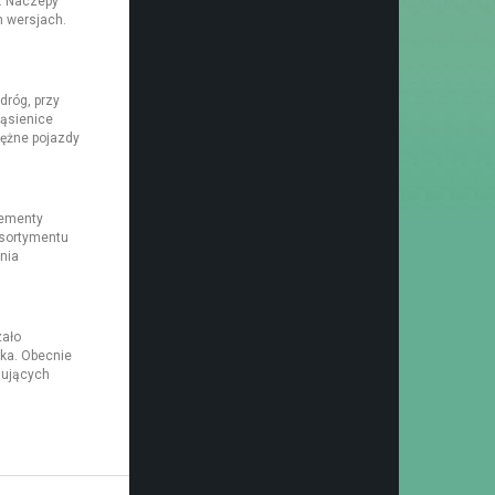
. Naczepy
 wersjach.
róg, przy
Gąsienice
tężne pojazdy
lementy
asortymentu
nia
zało
ka. Obecnie
nujących