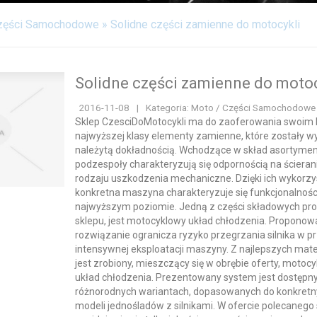
zęści Samochodowe
»
Solidne części zamienne do motocykli
Solidne części zamienne do motoc
2016-11-08
|
Kategoria: Moto / Części Samochodowe
Sklep CzesciDoMotocykli ma do zaoferowania swoim 
najwyższej klasy elementy zamienne, które zostały 
należytą dokładnością. Wchodzące w skład asortyme
podzespoły charakteryzują się odpornością na ścierani
rodzaju uszkodzenia mechaniczne. Dzięki ich wykorzy
konkretna maszyna charakteryzuje się funkcjonalnośc
najwyższym poziomie. Jedną z części składowych pro
sklepu, jest motocyklowy układ chłodzenia. Propono
rozwiązanie ogranicza ryzyko przegrzania silnika w 
intensywnej eksploatacji maszyny. Z najlepszych mat
jest zrobiony, mieszczący się w obrębie oferty, motoc
układ chłodzenia. Prezentowany system jest dostępn
różnorodnych wariantach, dopasowanych do konkret
modeli jednośladów z silnikami. W ofercie polecanego