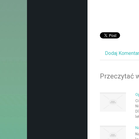
Dodaj Komenta
Przeczytać w
O
Ci
Ni
Dl
le
Na
Na