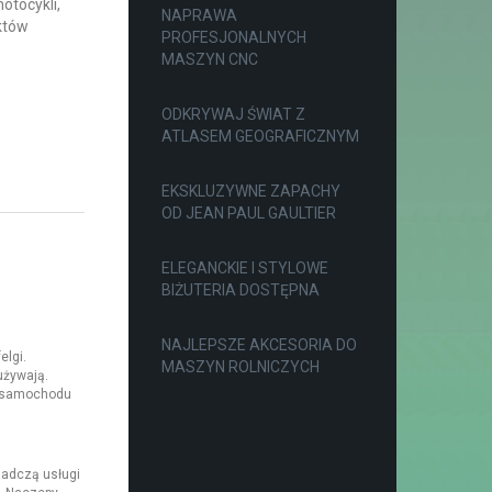
otocykli,
NAPRAWA
któw
PROFESJONALNYCH
MASZYN CNC
ODKRYWAJ ŚWIAT Z
ATLASEM GEOGRAFICZNYM
EKSKLUZYWNE ZAPACHY
OD JEAN PAUL GAULTIER
ELEGANCKIE I STYLOWE
BIŻUTERIA DOSTĘPNA
NAJLEPSZE AKCESORIA DO
elgi.
MASZYN ROLNICZYCH
używają.
o samochodu
adczą usługi