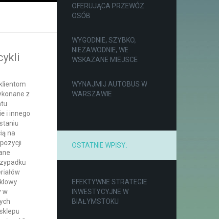
OFERUJĄCA PRZEWÓZ
OSÓB
WYGODNIE, SZYBKO,
NIEZAWODNIE, WE
ykli
WSKAZANE MIEJSCE
klientom
WYNAJMIJ AUTOBUS W
wykonane z
WARSZAWIE
ntu
e i innego
staniu
ią na
pozycji
OSTATNIE WPISY:
wane
przypadku
eriałów
yklowy
EFEKTYWNE STRATEGIE
y w
INWESTYCYJNE W
nych
BIAŁYMSTOKU
 sklepu