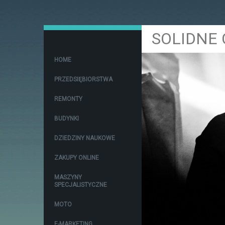
SOLIDNE 
HOME
PRZEDSIĘBIORSTWA
REMONTY
BUDYNKI
DZIEDZINY NAUKOWE
ZAKUPY ONLINE
MASZYNY
SPECJALISTYCZNE
MOTO
E-MARKETING