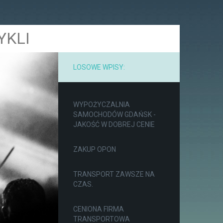
YKLI
LOSOWE WPISY:
WYPOŻYCZALNIA
SAMOCHODÓW GDAŃSK -
JAKOŚĆ W DOBREJ CENIE
ZAKUP OPON
TRANSPORT ZAWSZE NA
CZAS.
CENIONA FIRMA
TRANSPORTOWA