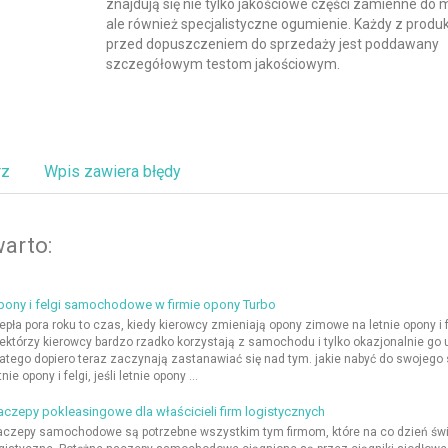
znajdują się nie tylko jakościowe części zamienne do m
ale również specjalistyczne ogumienie. Każdy z produ
przed dopuszczeniem do sprzedaży jest poddawany
szczegółowym testom jakościowym.
rz
Wpis zawiera błędy
arto:
pony i felgi samochodowe w firmie opony Turbo
epła pora roku to czas, kiedy kierowcy zmieniają opony zimowe na letnie opony i f
ektórzy kierowcy bardzo rzadko korzystają z samochodu i tylko okazjonalnie go 
atego dopiero teraz zaczynają zastanawiać się nad tym. jakie nabyć do swojeg
tnie opony i felgi, jeśli letnie opony ...
czepy pokleasingowe dla właścicieli firm logistycznych
czepy samochodowe są potrzebne wszystkim tym firmom, które na co dzień świ