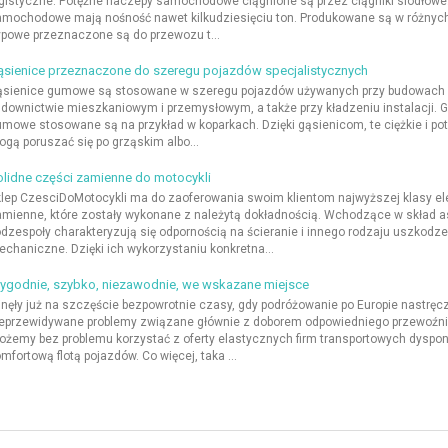
gistyczne. Potężne naczepy samochodowe ciągnione są przez ciągniki siodłowe
mochodowe mają nośność nawet kilkudziesięciu ton. Produkowane są w różnych
powe przeznaczone są do przewozu t...
ąsienice przeznaczone do szeregu pojazdów specjalistycznych
sienice gumowe są stosowane w szeregu pojazdów używanych przy budowach d
downictwie mieszkaniowym i przemysłowym, a także przy kładzeniu instalacji. 
mowe stosowane są na przykład w koparkach. Dzięki gąsienicom, te ciężkie i po
gą poruszać się po grząskim albo...
lidne części zamienne do motocykli
lep CzesciDoMotocykli ma do zaoferowania swoim klientom najwyższej klasy e
mienne, które zostały wykonane z należytą dokładnością. Wchodzące w skład 
dzespoły charakteryzują się odpornością na ścieranie i innego rodzaju uszkodze
chaniczne. Dzięki ich wykorzystaniu konkretna...
ygodnie, szybko, niezawodnie, we wskazane miejsce
nęły już na szczęście bezpowrotnie czasy, gdy podróżowanie po Europie nastręc
eprzewidywane problemy związane głównie z doborem odpowiedniego przewoźni
żemy bez problemu korzystać z oferty elastycznych firm transportowych dyspo
mfortową flotą pojazdów. Co więcej, taka ...