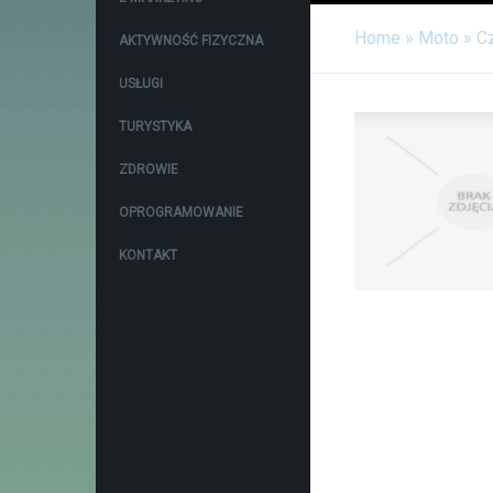
Home
»
Moto
»
C
AKTYWNOŚĆ FIZYCZNA
USŁUGI
TURYSTYKA
ZDROWIE
OPROGRAMOWANIE
KONTAKT