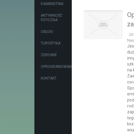
E-MARKETING
Op
AKTYWNOŚĆ
FIZYCZNA
za
USŁUGI
20
Nau
TURYSTYKA
Jes
duż
ZDROWIE
inn
szk
OPROGRAMOWANIE
na 
Zaw
KONTAKT
cor
Spo
emi
poz
rod
zap
teg
ksz
wsz