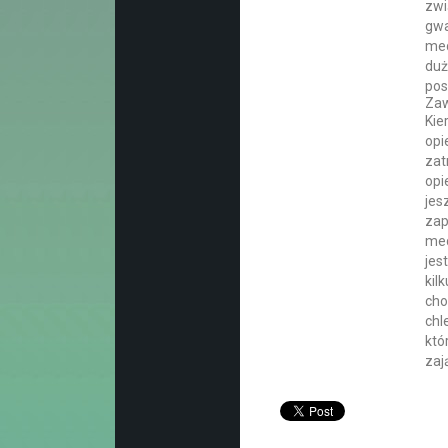
zwi
gwa
med
duż
pos
Zaw
Kie
opi
zat
opi
jes
zap
med
jes
kil
cho
chl
któ
zaj