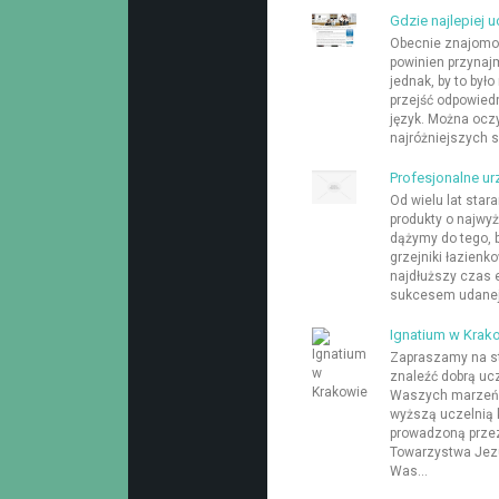
Gdzie najlepiej 
Obecnie znajomoś
powinien przynajm
jednak, by to był
przejść odpowiedn
język. Można oczy
najróżniejszych sz
Profesjonalne u
Od wielu lat sta
produkty o najwyż
dążymy do tego, 
grzejniki łazienk
najdłuższy czas e
sukcesem udanej ł
Ignatium w Krak
Zapraszamy na st
znaleźć dobrą ucz
Waszych marzeń, 
wyższą uczelnią 
prowadzoną przez
Towarzystwa Jezu
Was...