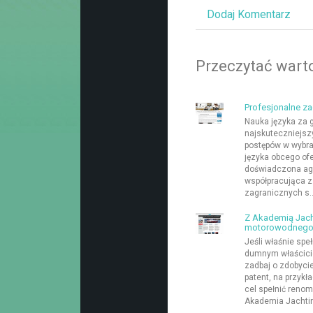
Dodaj Komentarz
Przeczytać warto
Profesjonalne z
Nauka języka za 
najskuteczniejsz
postępów w wybra
języka obcego of
doświadczona ag
współpracująca z
zagranicznych s..
Z Akademią Jach
motorowodneg
Jeśli właśnie speł
dumnym właścicie
zadbaj o zdobyci
patent, na przykł
cel spełnić reno
Akademia Jachtin