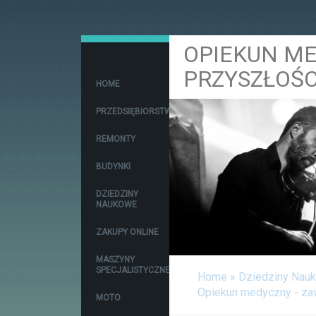
OPIEKUN ME
PRZYSZŁOŚC
HOME
PRZEDSIĘBIORSTWA
REMONTY
BUDYNKI
DZIEDZINY
NAUKOWE
ZAKUPY ONLINE
MASZYNY
SPECJALISTYCZNE
Home
»
Dziedziny Nau
Opiekun medyczny - za
MOTO