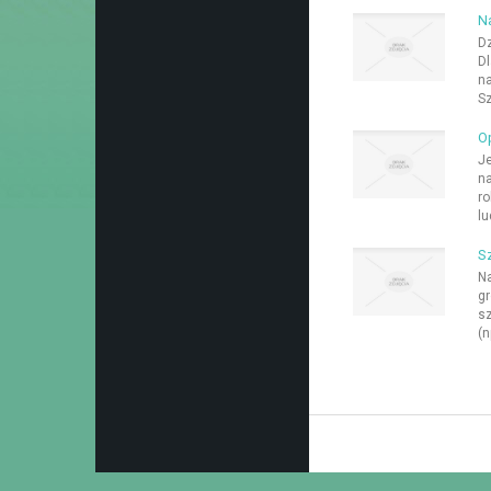
Na
Dz
Dl
na
Sz
O
Je
na
ro
lu
Sz
Na
gr
sz
(n