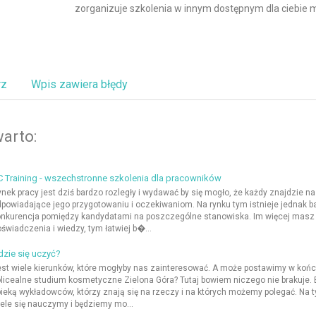
zorganizuje szkolenia w innym dostępnym dla ciebie m
rz
Wpis zawiera błędy
arto:
 Training - wszechstronne szkolenia dla pracowników
nek pracy jest dziś bardzo rozległy i wydawać by się mogło, że każdy znajdzie na
powiadające jego przygotowaniu i oczekiwaniom. Na rynku tym istnieje jednak b
nkurencja pomiędzy kandydatami na poszczególne stanowiska. Im więcej masz
świadczenia i wiedzy, tym łatwiej b�...
zie się uczyć?
st wiele kierunków, które mogłyby nas zainteresować. A może postawimy w końc
licealne studium kosmetyczne Zielona Góra? Tutaj bowiem niczego nie brakuje.
ieką wykładowców, którzy znają się na rzeczy i na których możemy polegać. Na 
ele się nauczymy i będziemy mo...