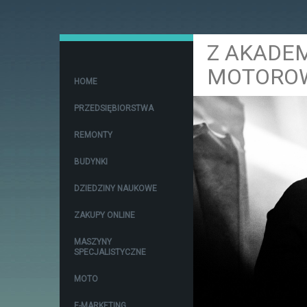
Z AKADEM
MOTORO
HOME
PRZEDSIĘBIORSTWA
REMONTY
BUDYNKI
DZIEDZINY NAUKOWE
ZAKUPY ONLINE
MASZYNY
SPECJALISTYCZNE
MOTO
E-MARKETING