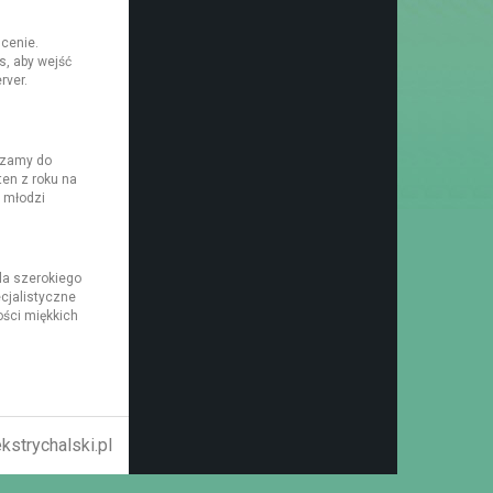
cenie.
s, aby wejść
rver.
szamy do
ten z roku na
y młodzi
la szerokiego
cjalistyczne
ości miękkich
strychalski.pl