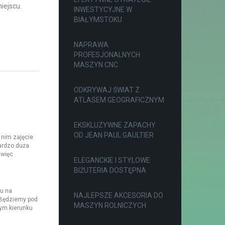
iejscu.
INWESTYCYJNE W
BIAŁYMSTOKU
NAPRAWA
PROFESJONALNYCH
MASZYN CNC
ODKRYWAJ ŚWIAT Z
ATLASEM GEOGRAFICZNYM
EKSKLUZYWNE ZAPACHY
OD JEAN PAUL GAULTIER
 nim zajęcie
ardzo duża
 więc
ELEGANCKIE I STYLOWE
BIŻUTERIA DOSTĘPNA
u na
NAJLEPSZE AKCESORIA DO
 Będziemy pod
MASZYN ROLNICZYCH
tym kierunku