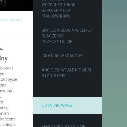
WSZECHSTRONNE
SZKOLENIA DLA
PRACOWNIKÓW
iesz patent
BIOTECHNOLOGIA W CENIE -
DLACZEGO?
PRZECZYTAJCIE
y-
IGNATIUM W KRAKOWIE
dny
zkolenia
ANGIELSKI WCALE NIE MUSI
mnym
BYĆ TRUDNY!
o zdobycie
kład
omowana
u
ch
OSTATNIE WPISY:
odzią.
inien
szkańcem
achtingu
EFEKTYWNE STRATEGIE