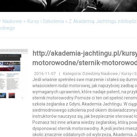
y Naukowe
»
Kursy i Szkolenia
»
Z Akademią Jachtingu zdobędz
wodnego
http://akademia-jachtingu.pl/kurs
motorowodne/sternik-motorowo
2016-11-07
|
Kategoria: Dziedziny Naukowe / Kursy i S
Jeśli właśnie spełniłeś swe marzenie i stałeś się du
właścicielem łodzi motorowej, jak najszybciej zadbaj 
wymaganych uprawnień, które nadaje patent, na przy
sternik motorowodny Pomoże ci ten cel spełnić ren
szkoła żeglarska z Gdyni, Akademia Jachtingu. W ciąg
siedmiodniowego szkolenia pod okiem doświadczony
instruktorów nauczysz się, jak bezpiecznie sterować ł
Poznasz też inne arkana wiedzy żeglarskiej, którą pow
dysponować sternik motorowodny. A jeśli jesteś mie
okolic znacznie oddalonych od wybrzeża, Akademia J