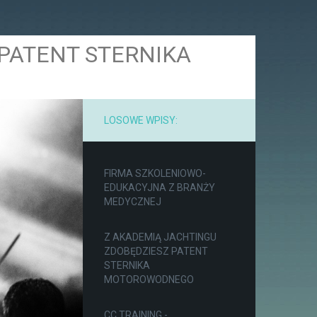
PATENT STERNIKA
LOSOWE WPISY:
FIRMA SZKOLENIOWO-
EDUKACYJNA Z BRANŻY
MEDYCZNEJ
Z AKADEMIĄ JACHTINGU
ZDOBĘDZIESZ PATENT
STERNIKA
MOTOROWODNEGO
CC TRAINING -