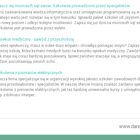
ucz się microsoft sql server. Szkolenie prowadzone przez specjalistów
iś zaawansowana wiedza informatyczna oraz umiejętność programowania są w 
atego warto jest rozwijać się w tym kierunku. Sprawdź pakiet szkoleń od Jsystem
 nowy poziom i odkryć kolejne możliwości. Zapisz się już dziś na microsoft sql se
kolenie jest prowadzone przez wybitn...
piekun medyczny - zawód z przyszłością
steś opiekuńczy, masz w sobie dużo empatii i chciałbyś pomagać innym? Zapra
szej szkoły, która kształci młodych ludzi na kierunku opiekun medyczny. Zawód 
k staje się coraz bardziej poszukiwany. Społeczeństwo starzeje się, a emigrując
dzie, pozostawiają swoich scho...
kolenia z pomiarów elektrycznych
sza firma specjalizuje się w organizacji wysokiej jakości szkoleń zawodowych d
ona przedsiębiorstw i specjalistów. W naszej ofercie można znaleźć zarówno spe
kolenie z pomiarów elektrycznych, jak też bardziej uniwersalne kursy z umiejętn
p. zdolności interper...
www.darek