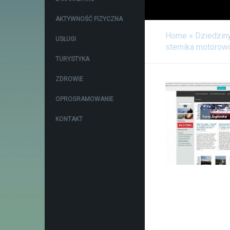
AKTYWNOŚĆ FIZYCZNA
Home
»
Dziedzin
USŁUGI
sternika motoro
TURYSTYKA
ZDROWIE
OPROGRAMOWANIE
KONTAKT