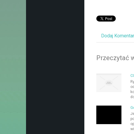
Dodaj Komenta
Przeczytać w
CC
Ry
od
ko
do
Gd
Je
po
op
wi